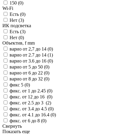
150 (
0
)
Wi-Fi
Есть (
0
)
Нет (
3
)
ИК подсветка
Есть (
3
)
Нет (
0
)
Объектив, f mm
варио от 2,7 до 14 (
0
)
варио от 2.7 до 14 (
1
)
варио от 3.6 до 16 (
0
)
варио от 5 до 50 (
0
)
варио от 6 до 22 (
0
)
варио от 8 до 32 (
0
)
фикс 5 (
0
)
фикс. от 1 до 2.45 (
0
)
фикс. от 12 до 16 (
0
)
фикс. от 2.5 до 3 (
2
)
фикс. от 3.4 до 4.5 (
0
)
фикс. от 4.1 до 16.4 (
0
)
фикс. от 6 до 8 (
0
)
Свернуть
Показать еще