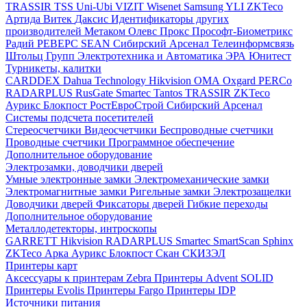
TRASSIR
TSS
Uni-Ubi
VIZIT
Wisenet Samsung
YLI
ZKTeco
Артида
Витек
Даксис
Идентификаторы других
производителей
Метаком
Олевс
Прокс
Прософт-Биометрикс
Радий
РЕВЕРС
SEAN
Сибирский Арсенал
Телеинформсвязь
Штольц Групп
Электротехника и Автоматика
ЭРА
Юнитест
Турникеты, калитки
CARDDEX
Dahua Technology
Hikvision
ОМА
Oxgard
PERCo
RADARPLUS
RusGate
Smartec
Tantos
TRASSIR
ZKTeco
Аурикс
Блокпост
РостЕвроСтрой
Сибирский Арсенал
Системы подсчета посетителей
Стереосчетчики
Видеосчетчики
Беспроводные счетчики
Проводные счетчики
Программное обеспечение
Дополнительное оборудование
Электрозамки, доводчики дверей
Умные электронные замки
Электромеханические замки
Электромагнитные замки
Ригельные замки
Электрозащелки
Доводчики дверей
Фиксаторы дверей
Гибкие переходы
Дополнительное оборудование
Металлодетекторы, интроскопы
GARRETT
Hikvision
RADARPLUS
Smartec
SmartScan
Sphinx
ZKTeco
Арка
Аурикс
Блокпост
Скан
СКИЗЭЛ
Принтеры карт
Аксессуары к принтерам Zebra
Принтеры Advent SOLID
Принтеры Evolis
Принтеры Fargo
Принтеры IDP
Источники питания