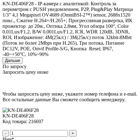
KN-DE406F28 - IP-камера с аналитикой: Контроль за
периметром с PUSH уведомлением, P2P, Plug&Play Матрица
1/3” 4,1 Megapixel OV4689 (OmniBSI-2™) sensor, 2688x1520
пикс., Сжатие H.264+/H.265+; Прогрессивная развертка, ИК
прожектор до 20м., Оптика 2,8мм, Угол обзора 100°, Сolor
0.01Lux/F1.2, B/W 0.001Lux/F1.2, ICR, WDR 120dB, 3DNR,
ROI, Изображение: 4M(25к/с) / 3M(25к/с) поток 32kbit-8Mbit
(Поток не более 2Mbps при H.265), Три потока, Питание
DC12V, POE, Onvif Profile-S/G, Кнопка Reset; IP67,
-40~+50°C, 10%~90%
Дальше
По запросу
Запросить цену ниже
Чтобы запросить цену ниже, укажите номер телефона и e-mail.
Все остальные данные Вы сможете сообщить менеджеру.
KN-DE406F28
Код товара: 216697
-
+
Имя
*