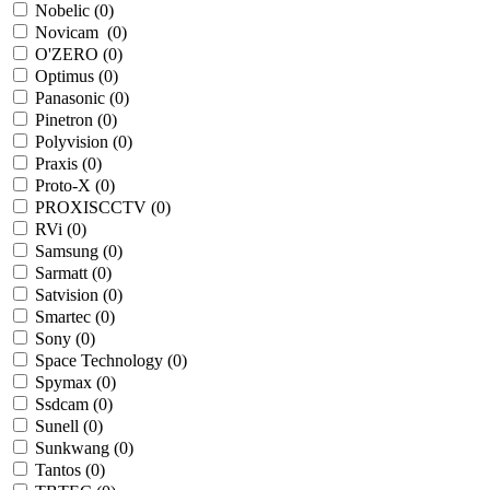
Nobelic (
0
)
Novicam (
0
)
O'ZERO (
0
)
Optimus (
0
)
Panasonic (
0
)
Pinetron (
0
)
Polyvision (
0
)
Praxis (
0
)
Proto-X (
0
)
PROXISCCTV (
0
)
RVi (
0
)
Samsung (
0
)
Sarmatt (
0
)
Satvision (
0
)
Smartec (
0
)
Sony (
0
)
Space Technology (
0
)
Spymax (
0
)
Ssdcam (
0
)
Sunell (
0
)
Sunkwang (
0
)
Tantos (
0
)