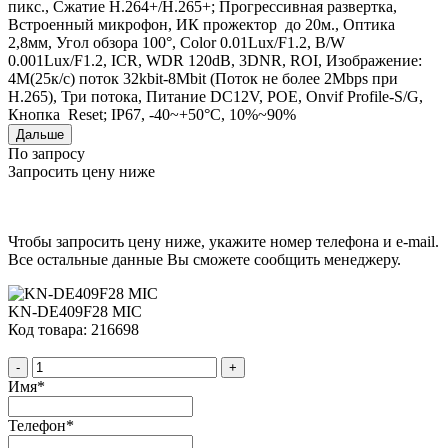
пикс., Сжатие H.264+/H.265+; Прогрессивная развертка,
Встроенный микрофон, ИК прожектор до 20м., Оптика
2,8мм, Угол обзора 100°, Сolor 0.01Lux/F1.2, B/W
0.001Lux/F1.2, ICR, WDR 120dB, 3DNR, ROI, Изображение:
4M(25к/с) поток 32kbit-8Mbit (Поток не более 2Mbps при
H.265), Три потока, Питание DC12V, POE, Onvif Profile-S/G,
Кнопка Reset; IP67, -40~+50°C, 10%~90%
Дальше
По запросу
Запросить цену ниже
Чтобы запросить цену ниже, укажите номер телефона и e-mail.
Все остальные данные Вы сможете сообщить менеджеру.
KN-DE409F28 MIС
Код товара: 216698
-
+
Имя
*
Телефон
*