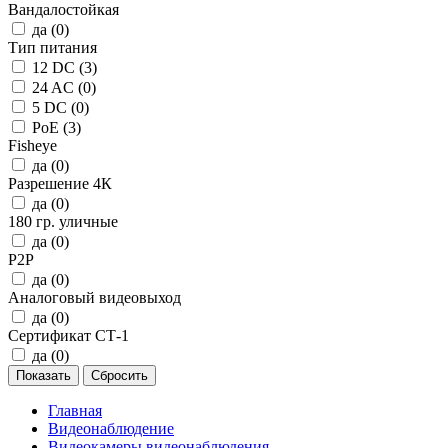
Вандалостойкая
да (
0
)
Тип питания
12 DC (
3
)
24 AC (
0
)
5 DC (
0
)
PoE (
3
)
Fisheye
да (
0
)
Разрешение 4К
да (
0
)
180 гр. уличные
да (
0
)
P2P
да (
0
)
Аналоговый видеовыход
да (
0
)
Сертификат СТ-1
да (
0
)
Главная
Видеонаблюдение
Видеокамеры видеонаблюдения