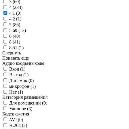
3 (
60
)
4 (
233
)
4.1 (
3
)
4.2 (
1
)
5 (
86
)
5.69 (
13
)
6 (
40
)
8 (
41
)
8.51 (
1
)
Свернуть
Показать еще
Аудио входы/выходы
Вход (
1
)
Выход (
1
)
Динамик (
0
)
микрофон (
1
)
Нет (
1
)
Категория размещения
Для помещений (
0
)
Уличное (
3
)
Кодек сжатия
AVI (
0
)
H.264 (
2
)