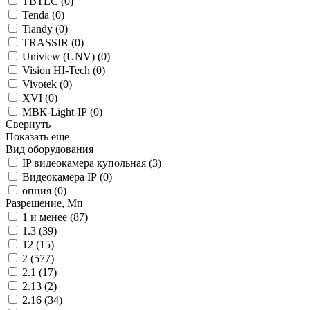
TBTEC (
0
)
Tenda (
0
)
Tiandy (
0
)
TRASSIR (
0
)
Uniview (UNV) (
0
)
Vision HI-Tech (
0
)
Vivotek (
0
)
XVI (
0
)
МВК-Light-IP (
0
)
Свернуть
Показать еще
Вид оборудования
IP видеокамера купольная (
3
)
Видеокамера IP (
0
)
опция (
0
)
Разрешение, Мп
1 и менее (
87
)
1.3 (
39
)
12 (
15
)
2 (
577
)
2.1 (
17
)
2.13 (
2
)
2.16 (
34
)