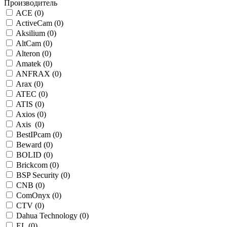
Производитель
ACE (
0
)
ActiveCam (
0
)
Aksilium (
0
)
AltCam (
0
)
Alteron (
0
)
Amatek (
0
)
ANFRAX (
0
)
Arax (
0
)
ATEC (
0
)
ATIS (
0
)
Axios (
0
)
Axis (
0
)
BestIPcam (
0
)
Beward (
0
)
BOLID (
0
)
Brickcom (
0
)
BSP Security (
0
)
CNB (
0
)
ComOnyx (
0
)
CTV (
0
)
Dahua Technology (
0
)
EL (
0
)