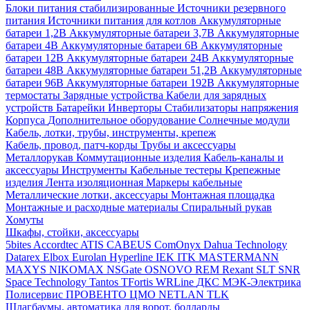
Блоки питания стабилизированные
Источники резервного
питания
Источники питания для котлов
Аккумуляторные
батареи 1,2В
Аккумуляторные батареи 3,7В
Аккумуляторные
батареи 4В
Аккумуляторные батареи 6В
Аккумуляторные
батареи 12В
Аккумуляторные батареи 24В
Аккумуляторные
батареи 48В
Аккумуляторные батареи 51,2В
Аккумуляторные
батареи 96В
Аккумуляторные батареи 192В
Аккумуляторные
термостаты
Зарядные устройства
Кабели для зарядных
устройств
Батарейки
Инверторы
Стабилизаторы напряжения
Корпуса
Дополнительное оборудование
Солнечные модули
Кабель, лотки, трубы, инструменты, крепеж
Кабель, провод, патч-корды
Трубы и аксессуары
Металлорукав
Коммутационные изделия
Кабель-каналы и
аксессуары
Инструменты
Кабельные тестеры
Крепежные
изделия
Лента изоляционная
Маркеры кабельные
Металлические лотки, аксессуары
Монтажная площадка
Монтажные и расходные материалы
Спиральный рукав
Хомуты
Шкафы, стойки, аксессуары
5bites
Accordtec
ATIS
CABEUS
ComOnyx
Dahua Technology
Datarex
Elbox
Eurolan
Hyperline
IEK
ITK
MASTERMANN
MAXYS
NIKOMAX
NSGate
OSNOVO
REM
Rexant
SLT
SNR
Space Technology
Tantos
TFortis
WRLine
ДКС
МЭК-Электрика
Полисервис
ПРОВЕНТО
ЦМО
NETLAN
TLK
Шлагбаумы, автоматика для ворот, болларды