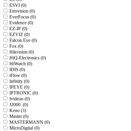
ESVI (
0
)
Etrovision (
0
)
EverFocus (
0
)
Evidence (
0
)
EZ-IP (
0
)
EZVIZ (
0
)
Falcon Eye (
0
)
Fox (
0
)
Hikvision (
0
)
HiQ-Electronics (
0
)
HiWatch (
0
)
IDIS (
0
)
iFlow (
0
)
Infinity (
0
)
IPEYE (
0
)
IPTRONIC (
0
)
Ivideon (
0
)
J2000 (
0
)
Keno (
3
)
Master (
0
)
MASTERMANN (
0
)
MicroDigital (
0
)