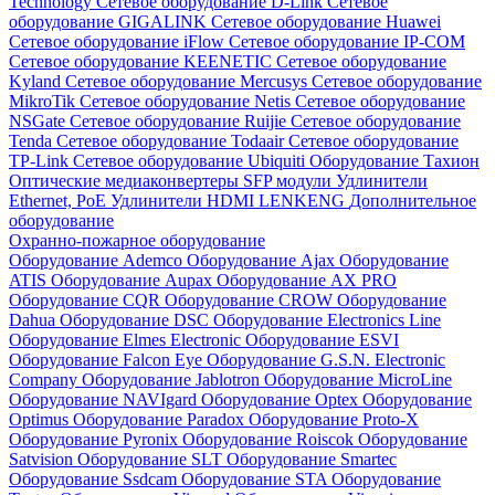
Technology
Сетевое оборудование D-Link
Сетевое
оборудование GIGALINK
Сетевое оборудование Huawei
Сетевое оборудование iFlow
Сетевое оборудование IP-COM
Сетевое оборудование KEENETIC
Сетевое оборудование
Kyland
Сетевое оборудование Mercusys
Сетевое оборудование
MikroTik
Сетевое оборудование Netis
Сетевое оборудование
NSGate
Сетевое оборудование Ruijie
Сетевое оборудование
Tenda
Сетевое оборудование Todaair
Сетевое оборудование
TP-Link
Сетевое оборудование Ubiquiti
Оборудование Тахион
Оптические медиаконвертеры
SFP модули
Удлинители
Ethernet, PoE
Удлинители HDMI LENKENG
Дополнительное
оборудование
Охранно-пожарное оборудование
Оборудование Ademco
Оборудование Ajax
Оборудование
ATIS
Оборудование Aupax
Оборудование AX PRO
Оборудование CQR
Оборудование CROW
Оборудование
Dahua
Оборудование DSC
Оборудование Electronics Line
Оборудование Elmes Electronic
Оборудование ESVI
Оборудование Falcon Eye
Оборудование G.S.N. Electronic
Company
Оборудование Jablotron
Оборудование MicroLine
Оборудование NAVIgard
Оборудование Optex
Оборудование
Optimus
Оборудование Paradox
Оборудование Proto-X
Оборудование Pyronix
Оборудование Roiscok
Оборудование
Satvision
Оборудование SLT
Оборудование Smartec
Оборудование Ssdcam
Оборудование STA
Оборудование