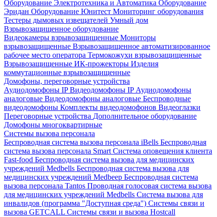
Оборудование Электротехника и Автоматика
Оборудование
Эридан
Оборудование Юнитест
Мониторинг оборудования
Тестеры дымовых извещателей
Умный дом
Взрывозащищенное оборудование
Видеокамеры взрывозащищенные
Мониторы
взрывозащищенные
Взрывозащищенное автоматизированное
рабочее место оператора
Термокожухи взрывозащищенные
Взрывозащищенные ИК-прожекторы
Изделия
коммутационные взрывозащищенные
Домофоны, переговорные устройства
Аудиодомофоны IP
Видеодомофоны IP
Аудиодомофоны
аналоговые
Видеодомофоны аналоговые
Беспроводные
видеодомофоны
Комплекты видеодомофонов
Видеоглазки
Переговорные устройства
Дополнительное оборудование
Домофоны многоквартирные
Системы вызова персонала
Беспроводная система вызова персонала iBells
Беспроводная
система вызова персонала Smart
Система оповещения клиента
Fast-food
Беспроводная система вызова для медицинских
учреждений Medbells
Беспроводная система вызова для
медицинских учреждений Medbeep
Беспроводная система
вызова персонала Tantos
Проводная голосовая система вызова
для медицинских учреждений Medbells
Система вызова для
инвалидов (программа "Доступная среда")
Системы связи и
вызова GETCALL
Системы связи и вызова Hostcall