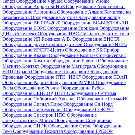
Tantos
Оборудование Viguard
Оборудование Visonic
Оборудование Аврора-БиНиБ
Оборудование Агрохимикат
Оборудование Альтоника
Оборудование Альянс Комплексная
безопасность
Оборудование Артон
Оборудование Болид
Оборудование ВЕТТА-2020
Оборудование ВС-ВЕКТОР-АП
Оборудование ВЭРС
Оборудование Гириконд
Оборудование
ДИП-Интеллект
Оборудование ИВС-Сигналспецавтоматика
Оборудование ИП Раченков А.В.
Оборудование ВИСТЛ
Оборудование других производителей
Оборудование ИПРо
Оборудование ИРСЭТ-Центр
Оборудование КБ Прибор
Оборудование Квазар
Оборудование Комплектстройсервис
Оборудование Комтид
Оборудование Лавина
Оборудование
Магнито-Контакт
Оборудование Магистраль
Оборудование
НИЦ Охрана
Оборудование Полисервис
Оборудование
Проксима
Оборудование ПТК "ИВС"
Оборудование ПЭАП
Оборудование Радий
Оборудование РЗМКП
Оборудование
Ритм
Оборудование Риэлта
Оборудование Рубеж
Оборудование СЕНСОР, НПП
Оборудование Септима
Оборудование Сибирский Арсенал
Оборудование Сигма-ИС
Оборудование Сигнал-Плюс
Оборудование Си-Норд
Оборудование Системсервис
Оборудование СОКРАТ
Оборудование Спектрон НПО
Оборудование
Спецавтоматика, Минск
Оборудование Спецприбор
Оборудование СПЭК
Оборудование Стелс
Оборудование
Теко
Оборудование Технотэл
Оборудование ТРЕЗОР