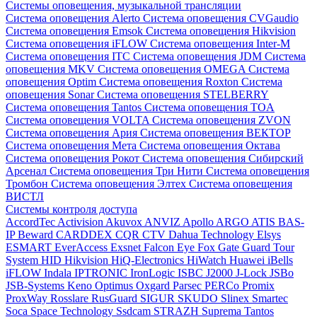
Системы оповещения, музыкальной трансляции
Система оповещения Alerto
Система оповещения CVGaudio
Система оповещения Emsok
Система оповещения Hikvision
Система оповещения iFLOW
Система оповещения Inter-M
Система оповещения ITC
Система оповещения JDM
Система
оповещения MKV
Система оповещения OMEGA
Система
оповещения Optim
Система оповещения Roxton
Система
оповещения Sonar
Система оповещения STELBERRY
Система оповещения Tantos
Система оповещения TOA
Система оповещения VOLTA
Система оповещения ZVON
Система оповещения Ария
Система оповещения ВЕКТОР
Система оповещения Мета
Система оповещения Октава
Система оповещения Рокот
Система оповещения Сибирский
Арсенал
Система оповещения Три Нити
Система оповещения
Тромбон
Система оповещения Элтех
Система оповещения
ВИСТЛ
Системы контроля доступа
AccordTec
Activision
Akuvox
ANVIZ
Apollo
ARGO
ATIS
BAS-
IP
Beward
CARDDEX
CQR
CTV
Dahua Technology
Elsys
ESMART
EverAccess
Exsnet
Falcon Eye
Fox
Gate
Guard Tour
System
HID
Hikvision
HiQ-Electronics
HiWatch
Huawei
iBells
iFLOW
Indala
IPTRONIC
IronLogic
ISBC
J2000
J-Lock
JSBo
JSB-Systems
Keno
Optimus
Oxgard
Parsec
PERCo
Promix
ProxWay
Rosslare
RusGuard
SIGUR
SKUDO
Slinex
Smartec
Soca
Space Technology
Ssdcam
STRAZH
Suprema
Tantos