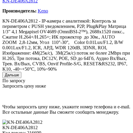
KN-DE406A2812
Производитель:
Keno
KN-DE406A2812 - IP-камера с аналитикой: Контроль за
периметром с PUSH уведомлением, P2P, Plug&Play Матрица
1/3” 4,1 Megapixel OV4689 (OmniBSI-2™), 2688x1520 пикс.,
Сжатие H.264+/H.265+; ИК прожектор до 30м., AUTO
ZOOM 2,8-12мм, Угол 110°-30°, Сolor 0.01Lux/F1.2, B/W
0.001Lux/F1.2, ICR, АРД, WDR 120dB, 3DNR, ROI,
Изображение: 4M(25к/с), 3M(25к/с) поток не более 2Mbps при
H.265, Три потока, DC12V, POE, SD до 64Гб, Аудио Вх/Вых,
Трев. Вх/Вых, CVBS, Onvif Profile-S/G, RESET&RS232, IP67,
K10, -40~+50°C, 10%~90%
Дальше
По запросу
Запросить цену ниже
Чтобы запросить цену ниже, укажите номер телефона и e-mail.
Все остальные данные Вы сможете сообщить менеджеру.
KN-DE406A2812
Код товара: 216699