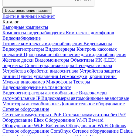
Восстановление пароля
Войти в личный кабинет
Каталог
Выгодные комплекты
Комплекты видеонаблюдения
Комплекты домофонов
Видеонаблюдение
Готовые комплекты видеонаблюдения
Видеокамеры
Видеорегистраторы
Видеосерверы
Контроль кассовых
операций
Программное обеспечение для видеонаблюдения
Жесткие диски
Видеомониторы
Объективы
ИК (LED)
подсветка
Сплиттеры, инжекторы
Передача сигнала
Устройства обработки видеосигнала
Устройства защиты
линий
Пульты управления
Термокожухи, кронштейны
Муляжи видеокамер
Микрофоны
Тестеры
Видеонаблюдение на транспорте
Видеорегистраторы автомобильные
Видеокамеры
автомобильные IP
Видеокамеры автомобильные аналоговые
Мониторы автомобильные
Дополнительное оборудование
Сетевое оборудование
Сетевые коммутаторы с РоЕ
Сетевые коммутаторы без РоЕ
Оборудование Eltex
Оборудование Wi-Fi Beward
Оборудование Wi-Fi EnGenius
Оборудование Wi-Fi Optimus
Сетевое оборудование ComOnyx
Сетевое оборудование Dahua