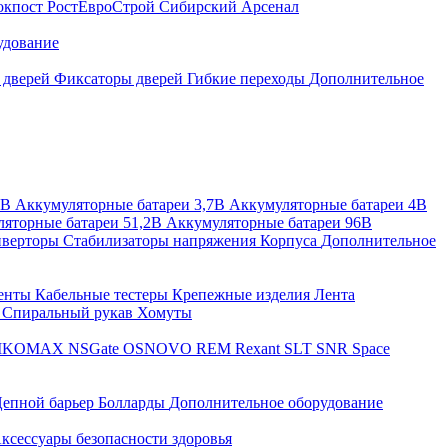
окпост
РостЕвроСтрой
Сибирский Арсенал
удование
 дверей
Фиксаторы дверей
Гибкие переходы
Дополнительное
2В
Аккумуляторные батареи 3,7В
Аккумуляторные батареи 4В
яторные батареи 51,2В
Аккумуляторные батареи 96В
верторы
Стабилизаторы напряжения
Корпуса
Дополнительное
енты
Кабельные тестеры
Крепежные изделия
Лента
ы
Спиральный рукав
Хомуты
IKOMAX
NSGate
OSNOVO
REM
Rexant
SLT
SNR
Space
епной барьер
Болларды
Дополнительное оборудование
ксессуары безопасности здоровья