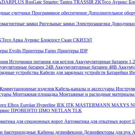
ADARPLUS
RusGate
Smartec
Tantos
TRASSIR
ZKTeco
Аурикс
Бл
дные счетчики
Программное обеспечение
Дополнительное обор
омагнитные замки
Ригельные замки
Электрозащелки
Доводчики
KTeco
Арка
Аурикс
Блокпост
Скан
СКИЗЭЛ
еры Evolis
Принтеры Fargo
Принтеры IDP
ания
Источники питания для котлов
Аккумуляторные батареи 1,
умуляторные батареи 24В
Аккумуляторные батареи 48В
Аккумул
рядные устройства
Кабели для зарядных устройств
Батарейки
Ин
Коммутационные изделия
Кабель-каналы и аксессуары
Инструм
ссуары
Монтажная площадка
Монтажные и расходные материал
arex
Elbox
Eurolan
Hyperline
IEK
ITK
MASTERMANN
MAXYS
N
ервис
ПРОВЕНТО
ЦМО
NETLAN
TLK
матика для секционных ворот
Автоматика для откатных ворот
Ц
ли бактерицидные
Кабины дезинфекции
Дезинфекторы для рук
А