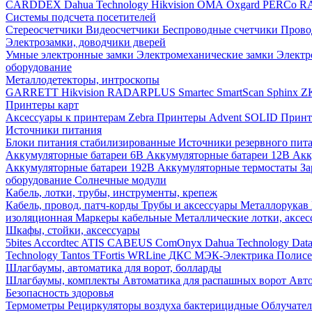
CARDDEX
Dahua Technology
Hikvision
ОМА
Oxgard
PERCo
R
Системы подсчета посетителей
Стереосчетчики
Видеосчетчики
Беспроводные счетчики
Прово
Электрозамки, доводчики дверей
Умные электронные замки
Электромеханические замки
Электр
оборудование
Металлодетекторы, интроскопы
GARRETT
Hikvision
RADARPLUS
Smartec
SmartScan
Sphinx
Z
Принтеры карт
Аксессуары к принтерам Zebra
Принтеры Advent SOLID
Принт
Источники питания
Блоки питания стабилизированные
Источники резервного пит
Аккумуляторные батареи 6В
Аккумуляторные батареи 12В
Акк
Аккумуляторные батареи 192В
Аккумуляторные термостаты
За
оборудование
Солнечные модули
Кабель, лотки, трубы, инструменты, крепеж
Кабель, провод, патч-корды
Трубы и аксессуары
Металлорукав
изоляционная
Маркеры кабельные
Металлические лотки, аксе
Шкафы, стойки, аксессуары
5bites
Accordtec
ATIS
CABEUS
ComOnyx
Dahua Technology
Dat
Technology
Tantos
TFortis
WRLine
ДКС
МЭК-Электрика
Полис
Шлагбаумы, автоматика для ворот, болларды
Шлагбаумы, комплекты
Автоматика для распашных ворот
Авто
Безопасность здоровья
Термометры
Рециркуляторы воздуха бактерицидные
Облучате