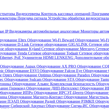
страторы
Видеосерверы
Контроль кассовых операций
Программн
инжекторы
Передача сигнала
Устройства обработки видеосигнал
ые IP
Видеокамеры автомобильные аналоговые
Мониторы авто
рудование Eltex
Оборудование Wi-Fi Beward
Оборудование Wi-F
рудование D-Link
Сетевое оборудование GIGALINK
Сетевое об
ое оборудование Kyland
Сетевое оборудование Mercusys
Сетевое
рудование Tenda
Сетевое оборудование Todaair
Сетевое оборудо
Ethernet, PoE
Удлинители HDMI LENKENG
Дополнительное об
Оборудование Aupax
Оборудование AX PRO
Оборудование C
nic
Оборудование ESVI
Оборудование Falcon Eye
Оборудование G
е Optex
Оборудование Optimus
Оборудование Paradox
Оборудова
tec
Оборудование Ssdcam
Оборудование STA
Оборудование Tant
тоника
Оборудование Альянс Комплексная безопасность
Оборуд
вание Гириконд
Оборудование ДИП-Интеллект
Оборудование И
борудование ИПРо
Оборудование ИРСЭТ-Центр
Оборудование
вина
Оборудование Магнито-Контакт
Оборудование Магистрал
вание ПЭАП
Оборудование Радий
Оборудование РЗМКП
Оборуд
вание Сибирский Арсенал
Оборудование Сигма-ИС
Оборудова