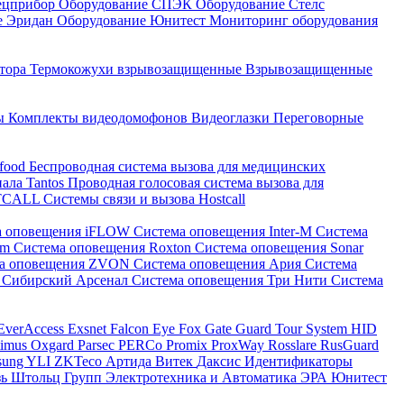
ецприбор
Оборудование СПЭК
Оборудование Стелс
е Эридан
Оборудование Юнитест
Мониторинг оборудования
атора
Термокожухи взрывозащищенные
Взрывозащищенные
ны
Комплекты видеодомофонов
Видеоглазки
Переговорные
-food
Беспроводная система вызова для медицинских
нала Tantos
Проводная голосовая система вызова для
ETCALL
Системы связи и вызова Hostcall
а оповещения iFLOW
Система оповещения Inter-M
Система
im
Система оповещения Roxton
Система оповещения Sonar
ма оповещения ZVON
Система оповещения Ария
Система
 Сибирский Арсенал
Система оповещения Три Нити
Система
EverAccess
Exsnet
Falcon Eye
Fox
Gate
Guard Tour System
HID
timus
Oxgard
Parsec
PERCo
Promix
ProxWay
Rosslare
RusGuard
sung
YLI
ZKTeco
Артида
Витек
Даксис
Идентификаторы
зь
Штольц Групп
Электротехника и Автоматика
ЭРА
Юнитест