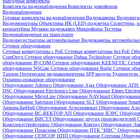
Выгодные комплекты
Комплекты видеонаблюдения
Комплекты домофонов
Видеонаблюдение
Готовые комплекты видеонаблюдения
Видеокамеры
Видеореги
Видеомониторы
Объективы
ИК (LED) подсветка
Сплиттеры, 
кронштейны
Муляжи видеокамер
Микрофоны
Тестеры
Видеонаблюдение на транспорте
Видеорегистраторы автомобильные
Видеокамеры автомобильн
Сетевое оборудование
Сетевые коммутаторы с РоЕ
Сетевые коммутаторы без РоЕ
Обо
ComOnyx
Сетевое оборудование Dahua Technology
Сетевое обо
оборудование IP-COM
Сетевое оборудование KEENETIC
Сетев
оборудование NSGate
Сетевое оборудование Ruijie
Сетевое обо
Тахион
Оптические медиаконвертеры
SFP модули
Удлинители 
Охранно-пожарное оборудование
Оборудование Ademco
Оборудование Ajax
Оборудование ATIS
DSC
Оборудование Electronics Line
Оборудование Elmes Electro
Оборудование MicroLine
Оборудование NAVIgard
Оборудовани
Оборудование Satvision
Оборудование SLT
Оборудование Smar
Аврора-БиНиБ
Оборудование Агрохимикат
Оборудование Аль
Оборудование ВС-ВЕКТОР-АП
Оборудование ВЭРС
Оборудо
Оборудование ВИСТЛ
Оборудование других производителей
О
Комплектстройсервис
Оборудование Комтид
Оборудование Ла
Оборудование Проксима
Оборудование ПТК "ИВС"
Оборудо
Оборудование СЕНСОР, НПП
Оборудование Септима
Оборудо