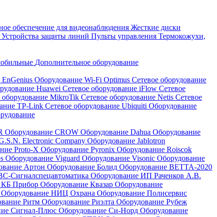
ое обеспечение для видеонаблюдения
Жесткие диски
а
Устройства защиты линий
Пульты управления
Термокожухи,
мобильные
Дополнительное оборудование
i EnGenius
Оборудование Wi-Fi Optimus
Сетевое оборудование
орудование Huawei
Сетевое оборудование iFlow
Сетевое
 оборудование MikroTik
Сетевое оборудование Netis
Сетевое
вание TP-Link
Сетевое оборудование Ubiquiti
Оборудование
орудование
QR
Оборудование CROW
Оборудование Dahua
Оборудование
.S.N. Electronic Company
Оборудование Jablotron
ние Proto-X
Оборудование Pyronix
Оборудование Roiscok
os
Оборудование Viguard
Оборудование Visonic
Оборудование
ование Артон
Оборудование Болид
Оборудование ВЕТТА-2020
ВС-Сигналспецавтоматика
Оборудование ИП Раченков А.В.
 КБ Прибор
Оборудование Квазар
Оборудование
ь
Оборудование НИЦ Охрана
Оборудование Полисервис
ование Ритм
Оборудование Риэлта
Оборудование Рубеж
ние Сигнал-Плюс
Оборудование Си-Норд
Оборудование