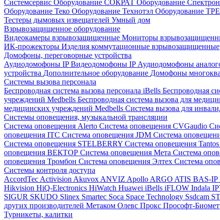
Системсервис
Оборудование СОКРАТ
Оборудование Спектр
Оборудование Теко
Оборудование Технотэл
Оборудование ТР
Тестеры дымовых извещателей
Умный дом
Взрывозащищенное оборудование
Видеокамеры взрывозащищенные
Мониторы взрывозащищен
ИК-прожекторы
Изделия коммутационные взрывозащищенные
Домофоны, переговорные устройства
Аудиодомофоны IP
Видеодомофоны IP
Аудиодомофоны анало
устройства
Дополнительное оборудование
Домофоны многокв
Системы вызова персонала
Беспроводная система вызова персонала iBells
Беспроводная си
учреждений Medbells
Беспроводная система вызова для медиц
медицинских учреждений Medbells
Система вызова для инвали
Системы оповещения, музыкальной трансляции
Система оповещения Alerto
Система оповещения CVGaudio
Си
оповещения ITC
Система оповещения JDM
Система оповеще
Система оповещения STELBERRY
Система оповещения Tanto
оповещения ВЕКТОР
Система оповещения Мета
Система опо
оповещения Тромбон
Система оповещения Элтех
Система оп
Системы контроля доступа
AccordTec
Activision
Akuvox
ANVIZ
Apollo
ARGO
ATIS
BAS-IP
Hikvision
HiQ-Electronics
HiWatch
Huawei
iBells
iFLOW
Indala
I
SIGUR
SKUDO
Slinex
Smartec
Soca
Space Technology
Ssdcam
S
других производителей
Метаком
Олевс
Прокс
Прософт-Биоме
Турникеты, калитки