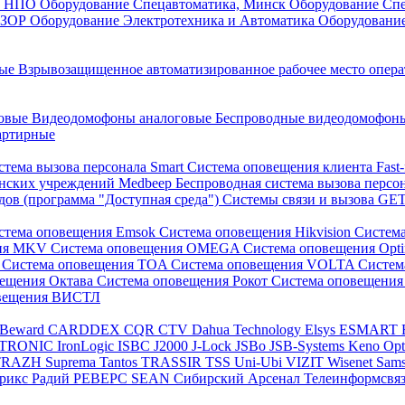
он НПО
Оборудование Спецавтоматика, Минск
Оборудование Сп
ЕЗОР
Оборудование Электротехника и Автоматика
Оборудовани
ные
Взрывозащищенное автоматизированное рабочее место опер
говые
Видеодомофоны аналоговые
Беспроводные видеодомофо
артирные
стема вызова персонала Smart
Система оповещения клиента Fast
инских учреждений Medbeep
Беспроводная система вызова персо
дов (программа "Доступная среда")
Системы связи и вызова G
стема оповещения Emsok
Система оповещения Hikvision
Систем
ния MKV
Система оповещения OMEGA
Система оповещения Opt
s
Система оповещения TOA
Система оповещения VOLTA
Систе
вещения Октава
Система оповещения Рокот
Система оповещения
овещения ВИСТЛ
Beward
CARDDEX
CQR
CTV
Dahua Technology
Elsys
ESMART
PTRONIC
IronLogic
ISBC
J2000
J-Lock
JSBo
JSB-Systems
Keno
Op
TRAZH
Suprema
Tantos
TRASSIR
TSS
Uni-Ubi
VIZIT
Wisenet Sam
трикс
Радий
РЕВЕРС
SEAN
Сибирский Арсенал
Телеинформсвя