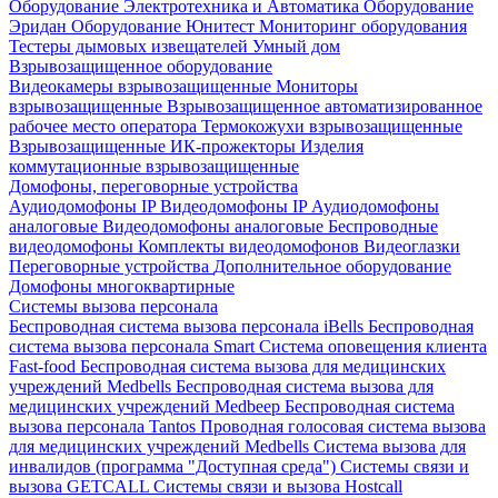
Оборудование Электротехника и Автоматика
Оборудование
Эридан
Оборудование Юнитест
Мониторинг оборудования
Тестеры дымовых извещателей
Умный дом
Взрывозащищенное оборудование
Видеокамеры взрывозащищенные
Мониторы
взрывозащищенные
Взрывозащищенное автоматизированное
рабочее место оператора
Термокожухи взрывозащищенные
Взрывозащищенные ИК-прожекторы
Изделия
коммутационные взрывозащищенные
Домофоны, переговорные устройства
Аудиодомофоны IP
Видеодомофоны IP
Аудиодомофоны
аналоговые
Видеодомофоны аналоговые
Беспроводные
видеодомофоны
Комплекты видеодомофонов
Видеоглазки
Переговорные устройства
Дополнительное оборудование
Домофоны многоквартирные
Системы вызова персонала
Беспроводная система вызова персонала iBells
Беспроводная
система вызова персонала Smart
Система оповещения клиента
Fast-food
Беспроводная система вызова для медицинских
учреждений Medbells
Беспроводная система вызова для
медицинских учреждений Medbeep
Беспроводная система
вызова персонала Tantos
Проводная голосовая система вызова
для медицинских учреждений Medbells
Система вызова для
инвалидов (программа "Доступная среда")
Системы связи и
вызова GETCALL
Системы связи и вызова Hostcall