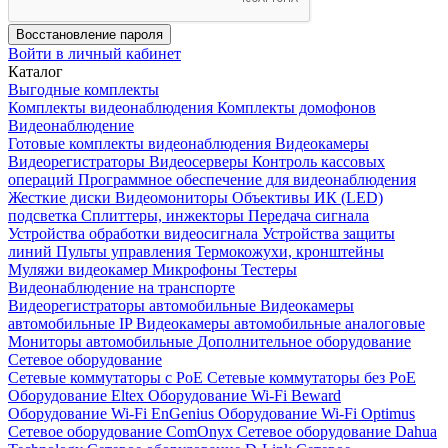
Восстановление пароля
Войти в личный кабинет
Каталог
Выгодные комплекты
Комплекты видеонаблюдения
Комплекты домофонов
Видеонаблюдение
Готовые комплекты видеонаблюдения
Видеокамеры
Видеорегистраторы
Видеосерверы
Контроль кассовых
операций
Программное обеспечение для видеонаблюдения
Жесткие диски
Видеомониторы
Объективы
ИК (LED)
подсветка
Сплиттеры, инжекторы
Передача сигнала
Устройства обработки видеосигнала
Устройства защиты
линий
Пульты управления
Термокожухи, кронштейны
Муляжи видеокамер
Микрофоны
Тестеры
Видеонаблюдение на транспорте
Видеорегистраторы автомобильные
Видеокамеры
автомобильные IP
Видеокамеры автомобильные аналоговые
Мониторы автомобильные
Дополнительное оборудование
Сетевое оборудование
Сетевые коммутаторы с РоЕ
Сетевые коммутаторы без РоЕ
Оборудование Eltex
Оборудование Wi-Fi Beward
Оборудование Wi-Fi EnGenius
Оборудование Wi-Fi Optimus
Сетевое оборудование ComOnyx
Сетевое оборудование Dahua