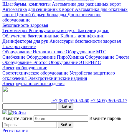
Шлагбаумы, комплекты
Автоматика для распашных ворот
Автоматика для секционных ворот
Автоматика для откатных
ворот
Цепной барьер
Болларды
Дополнительное
оборудование
Безопасность здоровья
Термометры
Рециркуляторы воздуха бактерицидные
Облучатели бактерицидные
Кабины дезинфекции
Дезинфекторы для рук
Аксессуары безопасности здоровья
Пожаротушение
Оборудование Источник плюс
Оборудование МТС
Снабжение
Оборудование ПироХимика
Оборудование Элеста
Оборудование Эпотос
Оборудование ЭТЕРНИС
Электрооборудование
Светотехническое оборудование
Устройства защитного
отключения
Электротехнические изделия
Электроустановочные изделия
+7 (800) 550-50-60
+7 (495) 369-60-17
Найти
Введите логин
Введите пароль
Войти
Регистрация