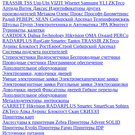
TRASSIR
TSS
Uni-Ubi
VIZIT
Wisenet Samsung
YLI
ZKTeco
Артида
Витек
Даксис
Идентификаторы других
производителей
Метаком
Олевс
Прокс
Прософт-Биометрикс
Радий
РЕВЕРС
SEAN
Сибирский Арсенал
Телеинформсвязь
Штольц Групп
Электротехника и Автоматика
ЭРА
Юнитест
Турникеты, калитки
CARDDEX
Dahua Technology
Hikvision
ОМА
Oxgard
PERCo
RADARPLUS
RusGate
Smartec
Tantos
TRASSIR
ZKTeco
Аурикс
Блокпост
РостЕвроСтрой
Сибирский Арсенал
Системы подсчета посетителей
Стереосчетчики
Видеосчетчики
Беспроводные счетчики
Проводные счетчики
Программное обеспечение
Дополнительное оборудование
Электрозамки, доводчики дверей
Умные электронные замки
Электромеханические замки
Электромагнитные замки
Ригельные замки
Электрозащелки
Доводчики дверей
Фиксаторы дверей
Гибкие переходы
Дополнительное оборудование
Металлодетекторы, интроскопы
GARRETT
Hikvision
RADARPLUS
Smartec
SmartScan
Sphinx
ZKTeco
Арка
Аурикс
Блокпост
Скан
СКИЗЭЛ
Принтеры карт
Аксессуары к принтерам Zebra
Принтеры Advent SOLID
Принтеры Evolis
Принтеры Fargo
Принтеры IDP
Источники питания