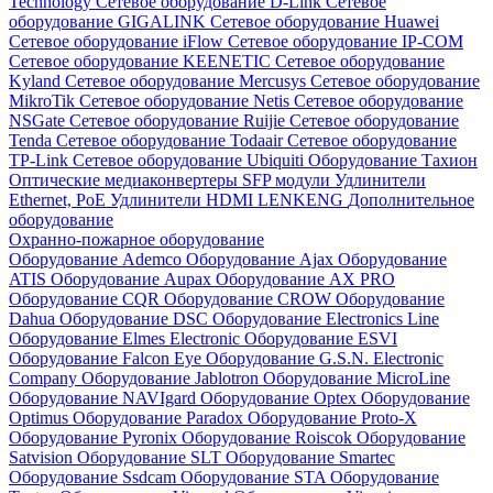
Technology
Сетевое оборудование D-Link
Сетевое
оборудование GIGALINK
Сетевое оборудование Huawei
Сетевое оборудование iFlow
Сетевое оборудование IP-COM
Сетевое оборудование KEENETIC
Сетевое оборудование
Kyland
Сетевое оборудование Mercusys
Сетевое оборудование
MikroTik
Сетевое оборудование Netis
Сетевое оборудование
NSGate
Сетевое оборудование Ruijie
Сетевое оборудование
Tenda
Сетевое оборудование Todaair
Сетевое оборудование
TP-Link
Сетевое оборудование Ubiquiti
Оборудование Тахион
Оптические медиаконвертеры
SFP модули
Удлинители
Ethernet, PoE
Удлинители HDMI LENKENG
Дополнительное
оборудование
Охранно-пожарное оборудование
Оборудование Ademco
Оборудование Ajax
Оборудование
ATIS
Оборудование Aupax
Оборудование AX PRO
Оборудование CQR
Оборудование CROW
Оборудование
Dahua
Оборудование DSC
Оборудование Electronics Line
Оборудование Elmes Electronic
Оборудование ESVI
Оборудование Falcon Eye
Оборудование G.S.N. Electronic
Company
Оборудование Jablotron
Оборудование MicroLine
Оборудование NAVIgard
Оборудование Optex
Оборудование
Optimus
Оборудование Paradox
Оборудование Proto-X
Оборудование Pyronix
Оборудование Roiscok
Оборудование
Satvision
Оборудование SLT
Оборудование Smartec
Оборудование Ssdcam
Оборудование STA
Оборудование