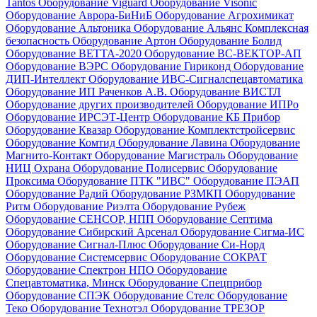
Tantos
Оборудование Viguard
Оборудование Visonic
Оборудование Аврора-БиНиБ
Оборудование Агрохимикат
Оборудование Альтоника
Оборудование Альянс Комплексная
безопасность
Оборудование Артон
Оборудование Болид
Оборудование ВЕТТА-2020
Оборудование ВС-ВЕКТОР-АП
Оборудование ВЭРС
Оборудование Гириконд
Оборудование
ДИП-Интеллект
Оборудование ИВС-Сигналспецавтоматика
Оборудование ИП Раченков А.В.
Оборудование ВИСТЛ
Оборудование других производителей
Оборудование ИПРо
Оборудование ИРСЭТ-Центр
Оборудование КБ Прибор
Оборудование Квазар
Оборудование Комплектстройсервис
Оборудование Комтид
Оборудование Лавина
Оборудование
Магнито-Контакт
Оборудование Магистраль
Оборудование
НИЦ Охрана
Оборудование Полисервис
Оборудование
Проксима
Оборудование ПТК "ИВС"
Оборудование ПЭАП
Оборудование Радий
Оборудование РЗМКП
Оборудование
Ритм
Оборудование Риэлта
Оборудование Рубеж
Оборудование СЕНСОР, НПП
Оборудование Септима
Оборудование Сибирский Арсенал
Оборудование Сигма-ИС
Оборудование Сигнал-Плюс
Оборудование Си-Норд
Оборудование Системсервис
Оборудование СОКРАТ
Оборудование Спектрон НПО
Оборудование
Спецавтоматика, Минск
Оборудование Спецприбор
Оборудование СПЭК
Оборудование Стелс
Оборудование
Теко
Оборудование Технотэл
Оборудование ТРЕЗОР