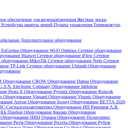
ое обеспечение для видеонаблюдения
Жесткие диски
а
Устройства защиты линий
Пульты управления
Термокожухи,
мобильные
Дополнительное оборудование
i EnGenius
Оборудование Wi-Fi Optimus
Сетевое оборудование
орудование Huawei
Сетевое оборудование iFlow
Сетевое
 оборудование MikroTik
Сетевое оборудование Netis
Сетевое
вание TP-Link
Сетевое оборудование Ubiquiti
Оборудование
орудование
QR
Оборудование CROW
Оборудование Dahua
Оборудование
.S.N. Electronic Company
Оборудование Jablotron
ние Proto-X
Оборудование Pyronix
Оборудование Roiscok
os
Оборудование Viguard
Оборудование Visonic
Оборудование
ование Артон
Оборудование Болид
Оборудование ВЕТТА-2020
ВС-Сигналспецавтоматика
Оборудование ИП Раченков А.В.
 КБ Прибор
Оборудование Квазар
Оборудование
ь
Оборудование НИЦ Охрана
Оборудование Полисервис
ование Ритм
Оборудование Риэлта
Оборудование Рубеж
ние Сигнал-Плюс
Оборудование Си-Норд
Оборудование