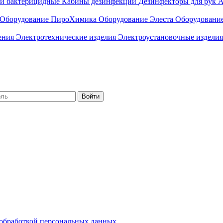
ли бактерицидные
Кабины дезинфекции
Дезинфекторы для рук
А
Оборудование ПироХимика
Оборудование Элеста
Оборудовани
чения
Электротехнические изделия
Электроустановочные изделия
Войти
обработкой персональных данных