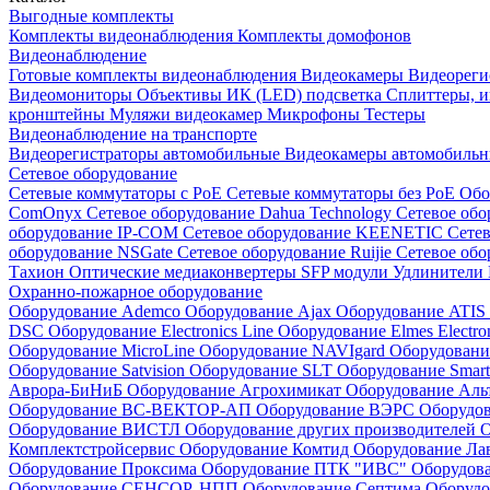
Выгодные комплекты
Комплекты видеонаблюдения
Комплекты домофонов
Видеонаблюдение
Готовые комплекты видеонаблюдения
Видеокамеры
Видеореги
Видеомониторы
Объективы
ИК (LED) подсветка
Сплиттеры, 
кронштейны
Муляжи видеокамер
Микрофоны
Тестеры
Видеонаблюдение на транспорте
Видеорегистраторы автомобильные
Видеокамеры автомобильн
Сетевое оборудование
Сетевые коммутаторы с РоЕ
Сетевые коммутаторы без РоЕ
Обо
ComOnyx
Сетевое оборудование Dahua Technology
Сетевое обо
оборудование IP-COM
Сетевое оборудование KEENETIC
Сетев
оборудование NSGate
Сетевое оборудование Ruijie
Сетевое обо
Тахион
Оптические медиаконвертеры
SFP модули
Удлинители 
Охранно-пожарное оборудование
Оборудование Ademco
Оборудование Ajax
Оборудование ATIS
DSC
Оборудование Electronics Line
Оборудование Elmes Electro
Оборудование MicroLine
Оборудование NAVIgard
Оборудовани
Оборудование Satvision
Оборудование SLT
Оборудование Smar
Аврора-БиНиБ
Оборудование Агрохимикат
Оборудование Аль
Оборудование ВС-ВЕКТОР-АП
Оборудование ВЭРС
Оборудо
Оборудование ВИСТЛ
Оборудование других производителей
О
Комплектстройсервис
Оборудование Комтид
Оборудование Ла
Оборудование Проксима
Оборудование ПТК "ИВС"
Оборудо
Оборудование СЕНСОР, НПП
Оборудование Септима
Оборудо