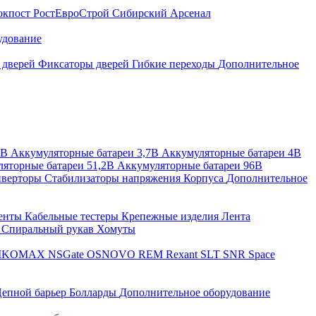
окпост
РостЕвроСтрой
Сибирский Арсенал
удование
 дверей
Фиксаторы дверей
Гибкие переходы
Дополнительное
2В
Аккумуляторные батареи 3,7В
Аккумуляторные батареи 4В
яторные батареи 51,2В
Аккумуляторные батареи 96В
верторы
Стабилизаторы напряжения
Корпуса
Дополнительное
енты
Кабельные тестеры
Крепежные изделия
Лента
ы
Спиральный рукав
Хомуты
IKOMAX
NSGate
OSNOVO
REM
Rexant
SLT
SNR
Space
епной барьер
Болларды
Дополнительное оборудование