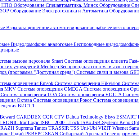
он НПО
Оборудование Спецавтоматика, Минск
Оборудование Сп
ЕЗОР
Оборудование Электротехника и Автоматика
Оборудовани
ные
Взрывозащищенное автоматизированное рабочее место опер
говые
Видеодомофоны аналоговые
Беспроводные видеодомофо
артирные
стема вызова персонала Smart
Система оповещения клиента Fast
инских учреждений Medbeep
Беспроводная система вызова персо
дов (программа "Доступная среда")
Системы связи и вызова G
стема оповещения Emsok
Система оповещения Hikvision
Систем
ния MKV
Система оповещения OMEGA
Система оповещения Opt
s
Система оповещения TOA
Система оповещения VOLTA
Систе
вещения Октава
Система оповещения Рокот
Система оповещения
овещения ВИСТЛ
Beward
CARDDEX
CQR
CTV
Dahua Technology
Elsys
ESMART
PTRONIC
IronLogic
ISBC
J2000
J-Lock
JSBo
JSB-Systems
Keno
Op
TRAZH
Suprema
Tantos
TRASSIR
TSS
Uni-Ubi
VIZIT
Wisenet Sam
трикс
Радий
РЕВЕРС
SEAN
Сибирский Арсенал
Телеинформсвя