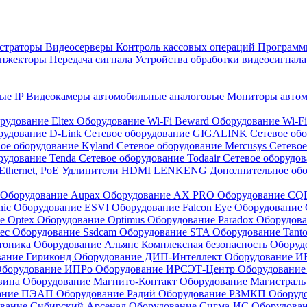
страторы
Видеосерверы
Контроль кассовых операций
Программн
инжекторы
Передача сигнала
Устройства обработки видеосигнал
ые IP
Видеокамеры автомобильные аналоговые
Мониторы авто
рудование Eltex
Оборудование Wi-Fi Beward
Оборудование Wi-F
рудование D-Link
Сетевое оборудование GIGALINK
Сетевое об
ое оборудование Kyland
Сетевое оборудование Mercusys
Сетевое
рудование Tenda
Сетевое оборудование Todaair
Сетевое оборудо
Ethernet, PoE
Удлинители HDMI LENKENG
Дополнительное об
Оборудование Aupax
Оборудование AX PRO
Оборудование C
nic
Оборудование ESVI
Оборудование Falcon Eye
Оборудование G
е Optex
Оборудование Optimus
Оборудование Paradox
Оборудова
tec
Оборудование Ssdcam
Оборудование STA
Оборудование Tant
тоника
Оборудование Альянс Комплексная безопасность
Оборуд
вание Гириконд
Оборудование ДИП-Интеллект
Оборудование И
борудование ИПРо
Оборудование ИРСЭТ-Центр
Оборудование
вина
Оборудование Магнито-Контакт
Оборудование Магистрал
вание ПЭАП
Оборудование Радий
Оборудование РЗМКП
Оборуд
вание Сибирский Арсенал
Оборудование Сигма-ИС
Оборудова