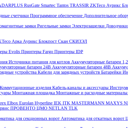
ADARPLUS
RusGate
Smartec
Tantos
TRASSIR
ZKTeco
Аурикс
Бл
дные счетчики
Программное обеспечение
Дополнительное обор
омагнитные замки
Ригельные замки
Электрозащелки
Доводчики
KTeco
Арка
Аурикс
Блокпост
Скан
СКИЗЭЛ
еры Evolis
Принтеры Fargo
Принтеры IDP
ания
Источники питания для котлов
Аккумуляторные батареи 1,
умуляторные батареи 24В
Аккумуляторные батареи 48В
Аккумул
рядные устройства
Кабели для зарядных устройств
Батарейки
Ин
Коммутационные изделия
Кабель-каналы и аксессуары
Инструм
ссуары
Монтажная площадка
Монтажные и расходные материал
arex
Elbox
Eurolan
Hyperline
IEK
ITK
MASTERMANN
MAXYS
N
ервис
ПРОВЕНТО
ЦМО
NETLAN
TLK
матика для секционных ворот
Автоматика для откатных ворот
Ц