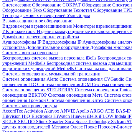
Системсервис
Оборудование СОКРАТ
Оборудование Спектр
Оборудование Теко
Оборудование Технотэл
Оборудование ТР
Тестеры дымовых извещателей
Умный дом
Взрывозащищенное оборудование
Видеокамеры взрывозащищенные
Мониторы взрывозащищен
ИК-прожекторы
Изделия коммутационные взрывозащищенные
Домофоны, переговорные устройства
Аудиодомофоны IP
Видеодомофоны IP
Аудиодомофоны анало
устройства
Дополнительное оборудование
Домофоны многокв
Системы вызова персонала
Беспроводная система вызова персонала iBells
Беспроводная си
учреждений Medbells
Беспроводная система вызова для медиц
медицинских учреждений Medbells
Система вызова для инвали
Системы оповещения, музыкальной трансляции
Система оповещения Alerto
Система оповещения CVGaudio
Си
оповещения ITC
Система оповещения JDM
Система оповеще
Система оповещения STELBERRY
Система оповещения Tanto
оповещения ВЕКТОР
Система оповещения Мета
Система опо
оповещения Тромбон
Система оповещения Элтех
Система оп
Системы контроля доступа
AccordTec
Activision
Akuvox
ANVIZ
Apollo
ARGO
ATIS
BAS-IP
Hikvision
HiQ-Electronics
HiWatch
Huawei
iBells
iFLOW
Indala
I
SIGUR
SKUDO
Slinex
Smartec
Soca
Space Technology
Ssdcam
S
других производителей
Метаком
Олевс
Прокс
Прософт-Биоме