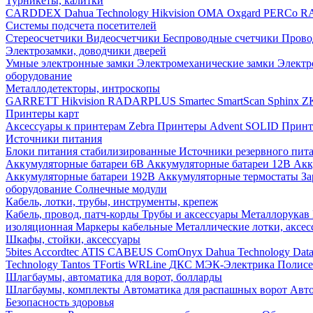
Турникеты, калитки
CARDDEX
Dahua Technology
Hikvision
ОМА
Oxgard
PERCo
R
Системы подсчета посетителей
Стереосчетчики
Видеосчетчики
Беспроводные счетчики
Прово
Электрозамки, доводчики дверей
Умные электронные замки
Электромеханические замки
Электр
оборудование
Металлодетекторы, интроскопы
GARRETT
Hikvision
RADARPLUS
Smartec
SmartScan
Sphinx
Z
Принтеры карт
Аксессуары к принтерам Zebra
Принтеры Advent SOLID
Принт
Источники питания
Блоки питания стабилизированные
Источники резервного пит
Аккумуляторные батареи 6В
Аккумуляторные батареи 12В
Акк
Аккумуляторные батареи 192В
Аккумуляторные термостаты
За
оборудование
Солнечные модули
Кабель, лотки, трубы, инструменты, крепеж
Кабель, провод, патч-корды
Трубы и аксессуары
Металлорукав
изоляционная
Маркеры кабельные
Металлические лотки, аксе
Шкафы, стойки, аксессуары
5bites
Accordtec
ATIS
CABEUS
ComOnyx
Dahua Technology
Dat
Technology
Tantos
TFortis
WRLine
ДКС
МЭК-Электрика
Полис
Шлагбаумы, автоматика для ворот, болларды
Шлагбаумы, комплекты
Автоматика для распашных ворот
Авто
Безопасность здоровья