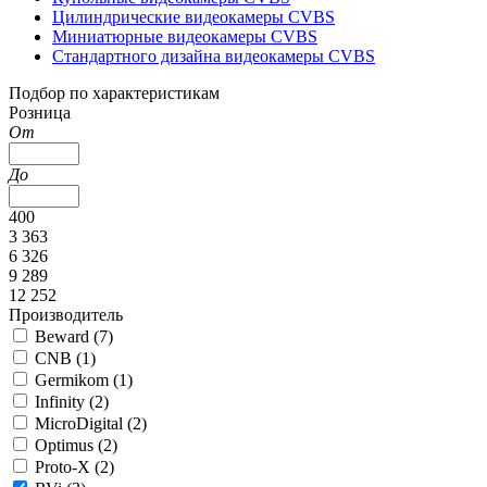
Цилиндрические видеокамеры CVBS
Миниатюрные видеокамеры CVBS
Стандартного дизайна видеокамеры CVBS
Подбор по характеристикам
Розница
От
До
400
3 363
6 326
9 289
12 252
Производитель
Beward (
7
)
CNB (
1
)
Germikom (
1
)
Infinity (
2
)
MicroDigital (
2
)
Optimus (
2
)
Proto-X (
2
)