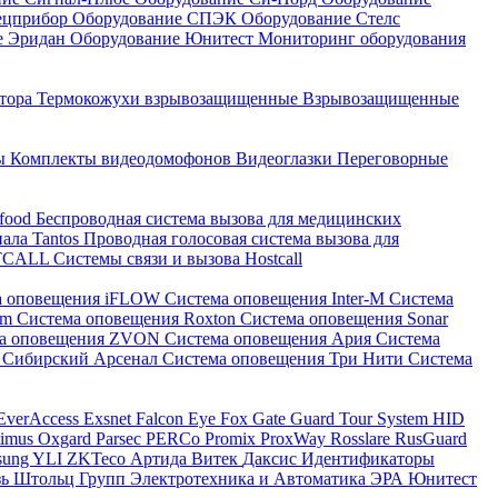
ецприбор
Оборудование СПЭК
Оборудование Стелс
е Эридан
Оборудование Юнитест
Мониторинг оборудования
атора
Термокожухи взрывозащищенные
Взрывозащищенные
ны
Комплекты видеодомофонов
Видеоглазки
Переговорные
-food
Беспроводная система вызова для медицинских
нала Tantos
Проводная голосовая система вызова для
ETCALL
Системы связи и вызова Hostcall
а оповещения iFLOW
Система оповещения Inter-M
Система
im
Система оповещения Roxton
Система оповещения Sonar
ма оповещения ZVON
Система оповещения Ария
Система
 Сибирский Арсенал
Система оповещения Три Нити
Система
EverAccess
Exsnet
Falcon Eye
Fox
Gate
Guard Tour System
HID
timus
Oxgard
Parsec
PERCo
Promix
ProxWay
Rosslare
RusGuard
sung
YLI
ZKTeco
Артида
Витек
Даксис
Идентификаторы
зь
Штольц Групп
Электротехника и Автоматика
ЭРА
Юнитест