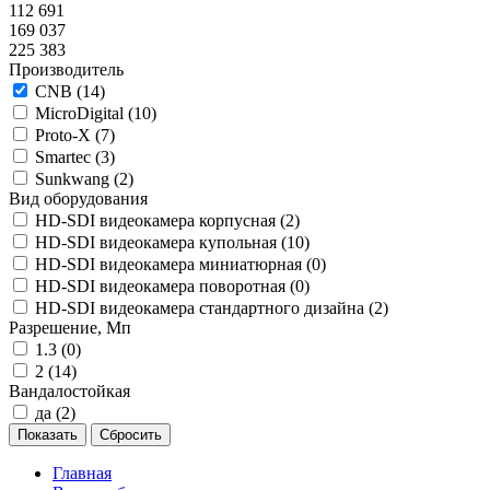
112 691
169 037
225 383
Производитель
CNB (
14
)
MicroDigital (
10
)
Proto-X (
7
)
Smartec (
3
)
Sunkwang (
2
)
Вид оборудования
HD-SDI видеокамера корпусная (
2
)
HD-SDI видеокамера купольная (
10
)
HD-SDI видеокамера миниатюрная (
0
)
HD-SDI видеокамера поворотная (
0
)
HD-SDI видеокамера стандартного дизайна (
2
)
Разрешение, Мп
1.3 (
0
)
2 (
14
)
Вандалостойкая
да (
2
)
Главная