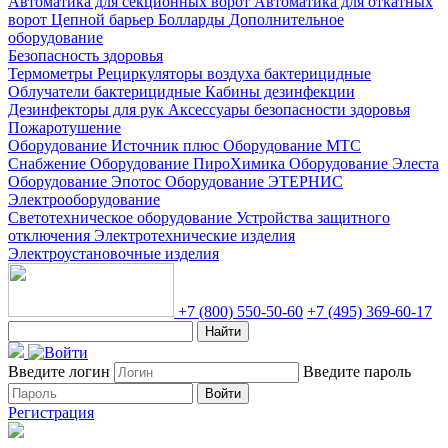
Автоматика для секционных ворот
Автоматика для откатных
ворот
Цепной барьер
Болларды
Дополнительное
оборудование
Безопасность здоровья
Термометры
Рециркуляторы воздуха бактерицидные
Облучатели бактерицидные
Кабины дезинфекции
Дезинфекторы для рук
Аксессуары безопасности здоровья
Пожаротушение
Оборудование Источник плюс
Оборудование МТС
Снабжение
Оборудование ПироХимика
Оборудование Элеста
Оборудование Эпотос
Оборудование ЭТЕРНИС
Электрооборудование
Светотехническое оборудование
Устройства защитного
отключения
Электротехнические изделия
Электроустановочные изделия
+7 (800) 550-50-60
+7 (495) 369-60-17
Найти
Введите логин
Введите пароль
Войти
Регистрация