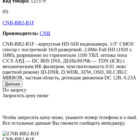
Код товара:
121379
(0)
CNB-BB2-B1F
Производитель:
CNB
CNB-BB2-B1F - корпусная HD-SDI видеокамера. 1/3" CMOS
сенсор с построчной 16:9 разверткой, 2.0Мп Full HD (1920 x
1080), разрешение по горизонтали 1100 TВЛ. оптика типа
C/CS АРД — DC IRIS DSS, ДЕНЬ/НОЧЬ — TDN (ICR) с
механическим ИК фильтром, чувствительность 0.01 люкс
(цветной режим) 3D-DNR, D.WDR, ATW, OSD, HLC/BLC
MIRROR, частная область, детекция движения DC 12B, 0.23A
Дальше
По запросу
Запросить цену ниже
Чтобы запросить цену ниже, укажите номер телефона и e-mail.
Все остальные данные Вы сможете сообщить менеджеру.
CNB-BB2-B1F