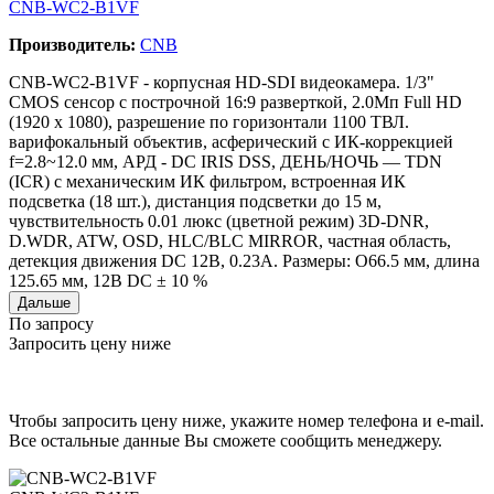
CNB-WC2-B1VF
Производитель:
CNB
CNB-WC2-B1VF - корпусная HD-SDI видеокамера. 1/3"
CMOS сенсор с построчной 16:9 разверткой, 2.0Мп Full HD
(1920 x 1080), разрешение по горизонтали 1100 TВЛ.
варифокальный объектив, асферический с ИК-коррекцией
f=2.8~12.0 мм, АРД - DC IRIS DSS, ДЕНЬ/НОЧЬ — TDN
(ICR) с механическим ИК фильтром, встроенная ИК
подсветка (18 шт.), дистанция подсветки до 15 м,
чувствительность 0.01 люкс (цветной режим) 3D-DNR,
D.WDR, ATW, OSD, HLC/BLC MIRROR, частная область,
детекция движения DC 12B, 0.23A. Размеры: O66.5 мм, длина
125.65 мм, 12В DC ± 10 %
Дальше
По запросу
Запросить цену ниже
Чтобы запросить цену ниже, укажите номер телефона и e-mail.
Все остальные данные Вы сможете сообщить менеджеру.