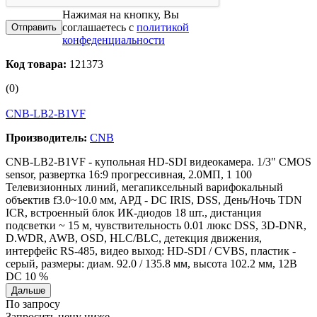
Нажимая на кнопку, Вы
соглашаетесь с
политикой
конфеденциальности
Код товара:
121373
(0)
CNB-LB2-B1VF
Производитель:
CNB
CNB-LB2-B1VF - купольная HD-SDI видеокамера. 1/3" CMOS
sensor, развертка 16:9 прогрессивная, 2.0МП, 1 100
Телевизионных линий, мегапиксельный варифокальный
объектив f3.0~10.0 мм, АРД - DC IRIS, DSS, День/Ночь TDN
ICR, встроенный блок ИК-диодов 18 шт., дистанция
подсветки ~ 15 м, чувствительность 0.01 люкс DSS, 3D-DNR,
D.WDR, AWB, OSD, HLC/BLC, детекция движения,
интерфейс RS-485, видео выход: HD-SDI / CVBS, пластик -
серый, размеры: диам. 92.0 / 135.8 мм, высота 102.2 мм, 12В
DC 10 %
Дальше
По запросу
Запросить цену ниже