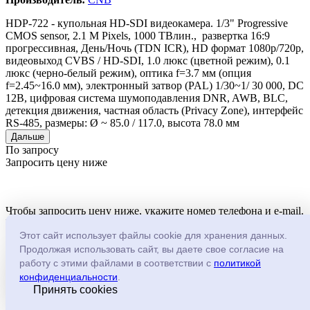
HDP-722 - купольная HD-SDI видеокамера. 1/3" Progressive
CMOS sensor, 2.1 M Pixels, 1000 ТВлин., развертка 16:9
прогрессивная, День/Ночь (TDN ICR), HD формат 1080p/720p,
видеовыход CVBS / HD-SDI, 1.0 люкс (цветной режим), 0.1
люкс (черно-белый режим), оптика f=3.7 мм (опция
f=2.45~16.0 мм), электронный затвор (PAL) 1/30~1/ 30 000, DC
12B, цифровая система шумоподавления DNR, AWB, BLC,
детекция движения, частная область (Privacy Zone), интерфейс
RS-485, размеры: Ø ~ 85.0 / 117.0, высота 78.0 мм
Дальше
По запросу
Запросить цену ниже
Чтобы запросить цену ниже, укажите номер телефона и e-mail.
Все остальные данные Вы сможете сообщить менеджеру.
Этот сайт использует файлы cookie для хранения данных.
Продолжая использовать сайт, вы даете свое согласие на
HDP-722
работу с этими файлами в соответствии с
политикой
Код товара: 121368
конфиденциальности
.
Принять cookies
-
+