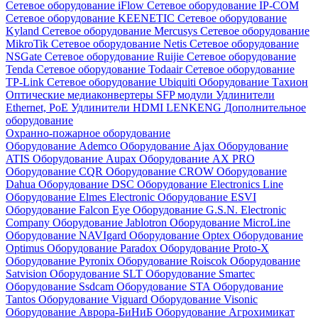
Сетевое оборудование iFlow
Сетевое оборудование IP-COM
Сетевое оборудование KEENETIC
Сетевое оборудование
Kyland
Сетевое оборудование Mercusys
Сетевое оборудование
MikroTik
Сетевое оборудование Netis
Сетевое оборудование
NSGate
Сетевое оборудование Ruijie
Сетевое оборудование
Tenda
Сетевое оборудование Todaair
Сетевое оборудование
TP-Link
Сетевое оборудование Ubiquiti
Оборудование Тахион
Оптические медиаконвертеры
SFP модули
Удлинители
Ethernet, PoE
Удлинители HDMI LENKENG
Дополнительное
оборудование
Охранно-пожарное оборудование
Оборудование Ademco
Оборудование Ajax
Оборудование
ATIS
Оборудование Aupax
Оборудование AX PRO
Оборудование CQR
Оборудование CROW
Оборудование
Dahua
Оборудование DSC
Оборудование Electronics Line
Оборудование Elmes Electronic
Оборудование ESVI
Оборудование Falcon Eye
Оборудование G.S.N. Electronic
Company
Оборудование Jablotron
Оборудование MicroLine
Оборудование NAVIgard
Оборудование Optex
Оборудование
Optimus
Оборудование Paradox
Оборудование Proto-X
Оборудование Pyronix
Оборудование Roiscok
Оборудование
Satvision
Оборудование SLT
Оборудование Smartec
Оборудование Ssdcam
Оборудование STA
Оборудование
Tantos
Оборудование Viguard
Оборудование Visonic
Оборудование Аврора-БиНиБ
Оборудование Агрохимикат