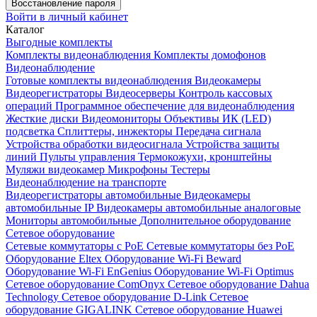
Восстановление пароля
Войти в личный кабинет
Каталог
Выгодные комплекты
Комплекты видеонаблюдения
Комплекты домофонов
Видеонаблюдение
Готовые комплекты видеонаблюдения
Видеокамеры
Видеорегистраторы
Видеосерверы
Контроль кассовых
операций
Программное обеспечение для видеонаблюдения
Жесткие диски
Видеомониторы
Объективы
ИК (LED)
подсветка
Сплиттеры, инжекторы
Передача сигнала
Устройства обработки видеосигнала
Устройства защиты
линий
Пульты управления
Термокожухи, кронштейны
Муляжи видеокамер
Микрофоны
Тестеры
Видеонаблюдение на транспорте
Видеорегистраторы автомобильные
Видеокамеры
автомобильные IP
Видеокамеры автомобильные аналоговые
Мониторы автомобильные
Дополнительное оборудование
Сетевое оборудование
Сетевые коммутаторы с РоЕ
Сетевые коммутаторы без РоЕ
Оборудование Eltex
Оборудование Wi-Fi Beward
Оборудование Wi-Fi EnGenius
Оборудование Wi-Fi Optimus
Сетевое оборудование ComOnyx
Сетевое оборудование Dahua
Technology
Сетевое оборудование D-Link
Сетевое
оборудование GIGALINK
Сетевое оборудование Huawei