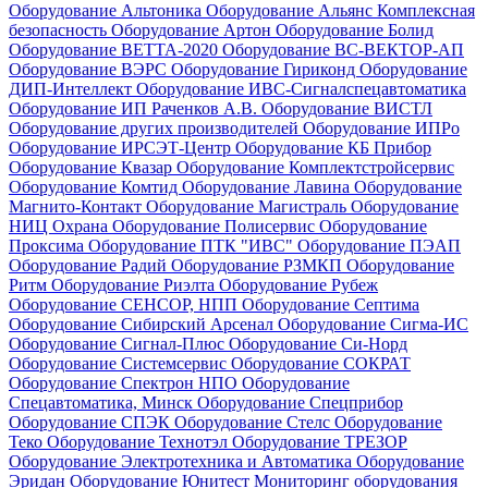
Оборудование Альтоника
Оборудование Альянс Комплексная
безопасность
Оборудование Артон
Оборудование Болид
Оборудование ВЕТТА-2020
Оборудование ВС-ВЕКТОР-АП
Оборудование ВЭРС
Оборудование Гириконд
Оборудование
ДИП-Интеллект
Оборудование ИВС-Сигналспецавтоматика
Оборудование ИП Раченков А.В.
Оборудование ВИСТЛ
Оборудование других производителей
Оборудование ИПРо
Оборудование ИРСЭТ-Центр
Оборудование КБ Прибор
Оборудование Квазар
Оборудование Комплектстройсервис
Оборудование Комтид
Оборудование Лавина
Оборудование
Магнито-Контакт
Оборудование Магистраль
Оборудование
НИЦ Охрана
Оборудование Полисервис
Оборудование
Проксима
Оборудование ПТК "ИВС"
Оборудование ПЭАП
Оборудование Радий
Оборудование РЗМКП
Оборудование
Ритм
Оборудование Риэлта
Оборудование Рубеж
Оборудование СЕНСОР, НПП
Оборудование Септима
Оборудование Сибирский Арсенал
Оборудование Сигма-ИС
Оборудование Сигнал-Плюс
Оборудование Си-Норд
Оборудование Системсервис
Оборудование СОКРАТ
Оборудование Спектрон НПО
Оборудование
Спецавтоматика, Минск
Оборудование Спецприбор
Оборудование СПЭК
Оборудование Стелс
Оборудование
Теко
Оборудование Технотэл
Оборудование ТРЕЗОР
Оборудование Электротехника и Автоматика
Оборудование
Эридан
Оборудование Юнитест
Мониторинг оборудования