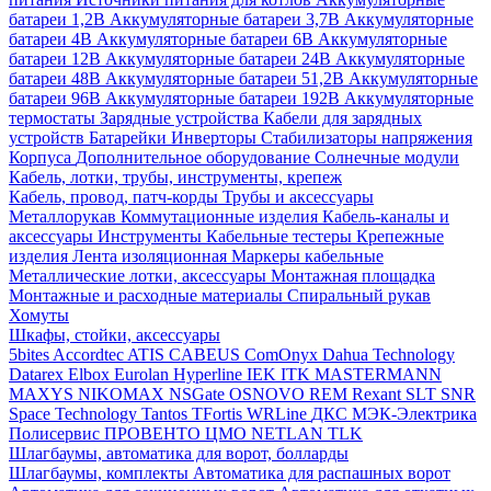
батареи 1,2В
Аккумуляторные батареи 3,7В
Аккумуляторные
батареи 4В
Аккумуляторные батареи 6В
Аккумуляторные
батареи 12В
Аккумуляторные батареи 24В
Аккумуляторные
батареи 48В
Аккумуляторные батареи 51,2В
Аккумуляторные
батареи 96В
Аккумуляторные батареи 192В
Аккумуляторные
термостаты
Зарядные устройства
Кабели для зарядных
устройств
Батарейки
Инверторы
Стабилизаторы напряжения
Корпуса
Дополнительное оборудование
Солнечные модули
Кабель, лотки, трубы, инструменты, крепеж
Кабель, провод, патч-корды
Трубы и аксессуары
Металлорукав
Коммутационные изделия
Кабель-каналы и
аксессуары
Инструменты
Кабельные тестеры
Крепежные
изделия
Лента изоляционная
Маркеры кабельные
Металлические лотки, аксессуары
Монтажная площадка
Монтажные и расходные материалы
Спиральный рукав
Хомуты
Шкафы, стойки, аксессуары
5bites
Accordtec
ATIS
CABEUS
ComOnyx
Dahua Technology
Datarex
Elbox
Eurolan
Hyperline
IEK
ITK
MASTERMANN
MAXYS
NIKOMAX
NSGate
OSNOVO
REM
Rexant
SLT
SNR
Space Technology
Tantos
TFortis
WRLine
ДКС
МЭК-Электрика
Полисервис
ПРОВЕНТО
ЦМО
NETLAN
TLK
Шлагбаумы, автоматика для ворот, болларды
Шлагбаумы, комплекты
Автоматика для распашных ворот