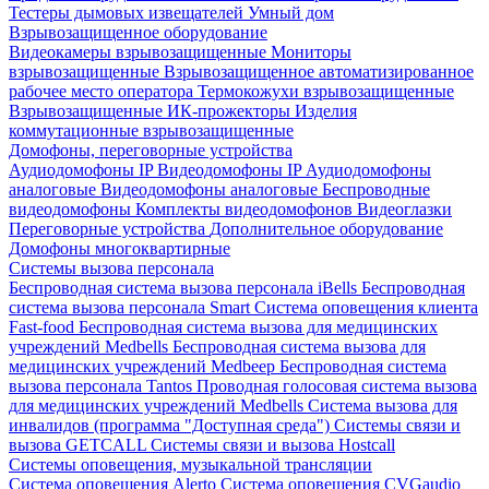
Тестеры дымовых извещателей
Умный дом
Взрывозащищенное оборудование
Видеокамеры взрывозащищенные
Мониторы
взрывозащищенные
Взрывозащищенное автоматизированное
рабочее место оператора
Термокожухи взрывозащищенные
Взрывозащищенные ИК-прожекторы
Изделия
коммутационные взрывозащищенные
Домофоны, переговорные устройства
Аудиодомофоны IP
Видеодомофоны IP
Аудиодомофоны
аналоговые
Видеодомофоны аналоговые
Беспроводные
видеодомофоны
Комплекты видеодомофонов
Видеоглазки
Переговорные устройства
Дополнительное оборудование
Домофоны многоквартирные
Системы вызова персонала
Беспроводная система вызова персонала iBells
Беспроводная
система вызова персонала Smart
Система оповещения клиента
Fast-food
Беспроводная система вызова для медицинских
учреждений Medbells
Беспроводная система вызова для
медицинских учреждений Medbeep
Беспроводная система
вызова персонала Tantos
Проводная голосовая система вызова
для медицинских учреждений Medbells
Система вызова для
инвалидов (программа "Доступная среда")
Системы связи и
вызова GETCALL
Системы связи и вызова Hostcall
Системы оповещения, музыкальной трансляции
Система оповещения Alerto
Система оповещения CVGaudio