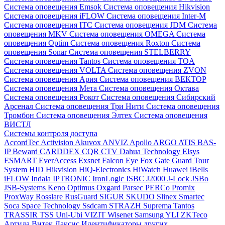
Система оповещения Emsok
Система оповещения Hikvision
Система оповещения iFLOW
Система оповещения Inter-M
Система оповещения ITC
Система оповещения JDM
Система
оповещения MKV
Система оповещения OMEGA
Система
оповещения Optim
Система оповещения Roxton
Система
оповещения Sonar
Система оповещения STELBERRY
Система оповещения Tantos
Система оповещения TOA
Система оповещения VOLTA
Система оповещения ZVON
Система оповещения Ария
Система оповещения ВЕКТОР
Система оповещения Мета
Система оповещения Октава
Система оповещения Рокот
Система оповещения Сибирский
Арсенал
Система оповещения Три Нити
Система оповещения
Тромбон
Система оповещения Элтех
Система оповещения
ВИСТЛ
Системы контроля доступа
AccordTec
Activision
Akuvox
ANVIZ
Apollo
ARGO
ATIS
BAS-
IP
Beward
CARDDEX
CQR
CTV
Dahua Technology
Elsys
ESMART
EverAccess
Exsnet
Falcon Eye
Fox
Gate
Guard Tour
System
HID
Hikvision
HiQ-Electronics
HiWatch
Huawei
iBells
iFLOW
Indala
IPTRONIC
IronLogic
ISBC
J2000
J-Lock
JSBo
JSB-Systems
Keno
Optimus
Oxgard
Parsec
PERCo
Promix
ProxWay
Rosslare
RusGuard
SIGUR
SKUDO
Slinex
Smartec
Soca
Space Technology
Ssdcam
STRAZH
Suprema
Tantos
TRASSIR
TSS
Uni-Ubi
VIZIT
Wisenet Samsung
YLI
ZKTeco
Артида
Витек
Даксис
Идентификаторы других