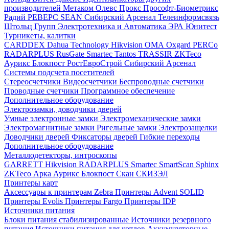
производителей
Метаком
Олевс
Прокс
Прософт-Биометрикс
Радий
РЕВЕРС
SEAN
Сибирский Арсенал
Телеинформсвязь
Штольц Групп
Электротехника и Автоматика
ЭРА
Юнитест
Турникеты, калитки
CARDDEX
Dahua Technology
Hikvision
ОМА
Oxgard
PERCo
RADARPLUS
RusGate
Smartec
Tantos
TRASSIR
ZKTeco
Аурикс
Блокпост
РостЕвроСтрой
Сибирский Арсенал
Системы подсчета посетителей
Стереосчетчики
Видеосчетчики
Беспроводные счетчики
Проводные счетчики
Программное обеспечение
Дополнительное оборудование
Электрозамки, доводчики дверей
Умные электронные замки
Электромеханические замки
Электромагнитные замки
Ригельные замки
Электрозащелки
Доводчики дверей
Фиксаторы дверей
Гибкие переходы
Дополнительное оборудование
Металлодетекторы, интроскопы
GARRETT
Hikvision
RADARPLUS
Smartec
SmartScan
Sphinx
ZKTeco
Арка
Аурикс
Блокпост
Скан
СКИЗЭЛ
Принтеры карт
Аксессуары к принтерам Zebra
Принтеры Advent SOLID
Принтеры Evolis
Принтеры Fargo
Принтеры IDP
Источники питания
Блоки питания стабилизированные
Источники резервного
питания
Источники питания для котлов
Аккумуляторные