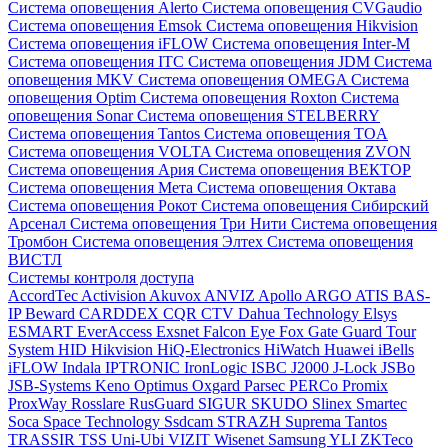
Система оповещения Alerto
Система оповещения CVGaudio
Система оповещения Emsok
Система оповещения Hikvision
Система оповещения iFLOW
Система оповещения Inter-M
Система оповещения ITC
Система оповещения JDM
Система
оповещения MKV
Система оповещения OMEGA
Система
оповещения Optim
Система оповещения Roxton
Система
оповещения Sonar
Система оповещения STELBERRY
Система оповещения Tantos
Система оповещения TOA
Система оповещения VOLTA
Система оповещения ZVON
Система оповещения Ария
Система оповещения ВЕКТОР
Система оповещения Мета
Система оповещения Октава
Система оповещения Рокот
Система оповещения Сибирский
Арсенал
Система оповещения Три Нити
Система оповещения
Тромбон
Система оповещения Элтех
Система оповещения
ВИСТЛ
Системы контроля доступа
AccordTec
Activision
Akuvox
ANVIZ
Apollo
ARGO
ATIS
BAS-
IP
Beward
CARDDEX
CQR
CTV
Dahua Technology
Elsys
ESMART
EverAccess
Exsnet
Falcon Eye
Fox
Gate
Guard Tour
System
HID
Hikvision
HiQ-Electronics
HiWatch
Huawei
iBells
iFLOW
Indala
IPTRONIC
IronLogic
ISBC
J2000
J-Lock
JSBo
JSB-Systems
Keno
Optimus
Oxgard
Parsec
PERCo
Promix
ProxWay
Rosslare
RusGuard
SIGUR
SKUDO
Slinex
Smartec
Soca
Space Technology
Ssdcam
STRAZH
Suprema
Tantos
TRASSIR
TSS
Uni-Ubi
VIZIT
Wisenet Samsung
YLI
ZKTeco