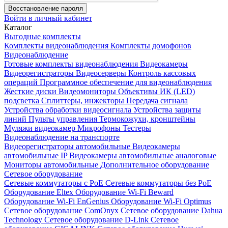
Восстановление пароля
Войти в личный кабинет
Каталог
Выгодные комплекты
Комплекты видеонаблюдения
Комплекты домофонов
Видеонаблюдение
Готовые комплекты видеонаблюдения
Видеокамеры
Видеорегистраторы
Видеосерверы
Контроль кассовых
операций
Программное обеспечение для видеонаблюдения
Жесткие диски
Видеомониторы
Объективы
ИК (LED)
подсветка
Сплиттеры, инжекторы
Передача сигнала
Устройства обработки видеосигнала
Устройства защиты
линий
Пульты управления
Термокожухи, кронштейны
Муляжи видеокамер
Микрофоны
Тестеры
Видеонаблюдение на транспорте
Видеорегистраторы автомобильные
Видеокамеры
автомобильные IP
Видеокамеры автомобильные аналоговые
Мониторы автомобильные
Дополнительное оборудование
Сетевое оборудование
Сетевые коммутаторы с РоЕ
Сетевые коммутаторы без РоЕ
Оборудование Eltex
Оборудование Wi-Fi Beward
Оборудование Wi-Fi EnGenius
Оборудование Wi-Fi Optimus
Сетевое оборудование ComOnyx
Сетевое оборудование Dahua
Technology
Сетевое оборудование D-Link
Сетевое