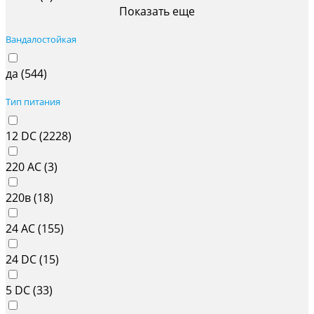
Показать еще
Вандалостойкая
да (
544
)
Тип питания
12 DC (
2228
)
220 AC (
3
)
220в (
18
)
24 AC (
155
)
24 DC (
15
)
5 DC (
33
)