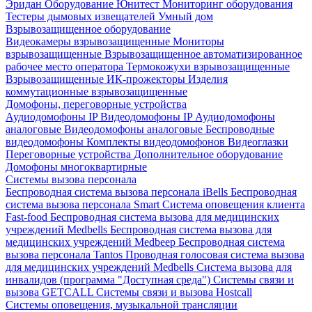
Эридан
Оборудование Юнитест
Мониторинг оборудования
Тестеры дымовых извещателей
Умный дом
Взрывозащищенное оборудование
Видеокамеры взрывозащищенные
Мониторы
взрывозащищенные
Взрывозащищенное автоматизированное
рабочее место оператора
Термокожухи взрывозащищенные
Взрывозащищенные ИК-прожекторы
Изделия
коммутационные взрывозащищенные
Домофоны, переговорные устройства
Аудиодомофоны IP
Видеодомофоны IP
Аудиодомофоны
аналоговые
Видеодомофоны аналоговые
Беспроводные
видеодомофоны
Комплекты видеодомофонов
Видеоглазки
Переговорные устройства
Дополнительное оборудование
Домофоны многоквартирные
Системы вызова персонала
Беспроводная система вызова персонала iBells
Беспроводная
система вызова персонала Smart
Система оповещения клиента
Fast-food
Беспроводная система вызова для медицинских
учреждений Medbells
Беспроводная система вызова для
медицинских учреждений Medbeep
Беспроводная система
вызова персонала Tantos
Проводная голосовая система вызова
для медицинских учреждений Medbells
Система вызова для
инвалидов (программа "Доступная среда")
Системы связи и
вызова GETCALL
Системы связи и вызова Hostcall
Системы оповещения, музыкальной трансляции