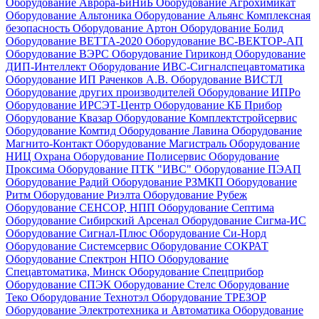
Оборудование Аврора-БиНиБ
Оборудование Агрохимикат
Оборудование Альтоника
Оборудование Альянс Комплексная
безопасность
Оборудование Артон
Оборудование Болид
Оборудование ВЕТТА-2020
Оборудование ВС-ВЕКТОР-АП
Оборудование ВЭРС
Оборудование Гириконд
Оборудование
ДИП-Интеллект
Оборудование ИВС-Сигналспецавтоматика
Оборудование ИП Раченков А.В.
Оборудование ВИСТЛ
Оборудование других производителей
Оборудование ИПРо
Оборудование ИРСЭТ-Центр
Оборудование КБ Прибор
Оборудование Квазар
Оборудование Комплектстройсервис
Оборудование Комтид
Оборудование Лавина
Оборудование
Магнито-Контакт
Оборудование Магистраль
Оборудование
НИЦ Охрана
Оборудование Полисервис
Оборудование
Проксима
Оборудование ПТК "ИВС"
Оборудование ПЭАП
Оборудование Радий
Оборудование РЗМКП
Оборудование
Ритм
Оборудование Риэлта
Оборудование Рубеж
Оборудование СЕНСОР, НПП
Оборудование Септима
Оборудование Сибирский Арсенал
Оборудование Сигма-ИС
Оборудование Сигнал-Плюс
Оборудование Си-Норд
Оборудование Системсервис
Оборудование СОКРАТ
Оборудование Спектрон НПО
Оборудование
Спецавтоматика, Минск
Оборудование Спецприбор
Оборудование СПЭК
Оборудование Стелс
Оборудование
Теко
Оборудование Технотэл
Оборудование ТРЕЗОР
Оборудование Электротехника и Автоматика
Оборудование