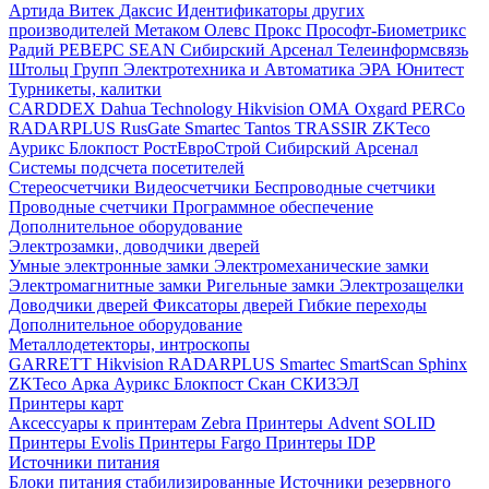
Артида
Витек
Даксис
Идентификаторы других
производителей
Метаком
Олевс
Прокс
Прософт-Биометрикс
Радий
РЕВЕРС
SEAN
Сибирский Арсенал
Телеинформсвязь
Штольц Групп
Электротехника и Автоматика
ЭРА
Юнитест
Турникеты, калитки
CARDDEX
Dahua Technology
Hikvision
ОМА
Oxgard
PERCo
RADARPLUS
RusGate
Smartec
Tantos
TRASSIR
ZKTeco
Аурикс
Блокпост
РостЕвроСтрой
Сибирский Арсенал
Системы подсчета посетителей
Стереосчетчики
Видеосчетчики
Беспроводные счетчики
Проводные счетчики
Программное обеспечение
Дополнительное оборудование
Электрозамки, доводчики дверей
Умные электронные замки
Электромеханические замки
Электромагнитные замки
Ригельные замки
Электрозащелки
Доводчики дверей
Фиксаторы дверей
Гибкие переходы
Дополнительное оборудование
Металлодетекторы, интроскопы
GARRETT
Hikvision
RADARPLUS
Smartec
SmartScan
Sphinx
ZKTeco
Арка
Аурикс
Блокпост
Скан
СКИЗЭЛ
Принтеры карт
Аксессуары к принтерам Zebra
Принтеры Advent SOLID
Принтеры Evolis
Принтеры Fargo
Принтеры IDP
Источники питания
Блоки питания стабилизированные
Источники резервного