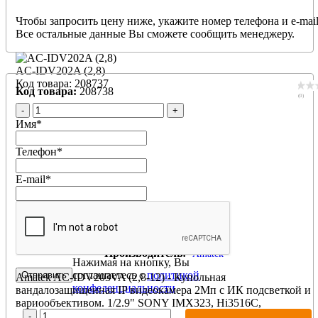
г.
Чтобы запросить цену ниже, укажите номер телефона и e-mail
Все остальные данные Вы сможете сообщить менеджеру.
AC-IDV202A (2,8)
Код товара: 208737
Код товара:
208738
(0)
-
+
Имя
*
Телефон
*
E-mail
*
AC-IDV203VA (2,8-12)
Производитель:
Amatek
Нажимая на кнопку, Вы
соглашаетесь с
политикой
Amatek AC-IDV203VA (2,8-12) - Купольная
конфеденциальности
вандалозащищенная IP видеокамера 2Мп с ИК подсветкой и
вариообъективом. 1/2.9" SONY IMX323, Hi3516C,
MJPEG/H.264, 1920×1080@25fps. Объектив 3MP 2,8-12 мм.
-