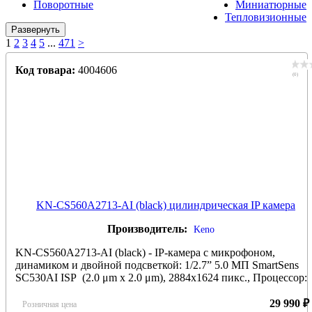
Поворотные
Миниатюрные
Тепловизионные
Развернуть
1
2
3
4
5
...
471
>
Код товара:
4004606
(0)
KN-CS560A2713-AI (black) цилиндрическая IP камера
Производитель:
Keno
KN-CS560A2713-AI (black) - IP-камера с микрофоном,
динамиком и двойной подсветкой: 1/2.7” 5.0 МП SmartSens
SC530AI ISP (2.0 μm x 2.0 μm), 2884x1624 пикс., Процессор:
NOVATEK NT98560, NPU 1.2T AI, Сжатие
H.264(BL,ML,HL)/H.265; Прогрессивная развертка, Гибридна
29 990 ₽
Розничная цена