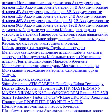
питания
Источники питания для котлов
Аккумуляторные
батареи 1,2В
Аккумуляторные батареи 3,7В
Аккумуляторные
батареи 4В
Аккумуляторные батареи 6В
Аккумуляторные
батареи 12В
Аккумуляторные батареи 24В
Аккумуляторные
батареи 48В
Аккумуляторные батареи 51,2В
Аккумуляторные
батареи 96В
Аккумуляторные батареи 192В
Аккумуляторные
термостаты
Зарядные устройства
Кабели для зарядных
устройств
Батарейки
Инверторы
Стабилизаторы напряжения
Корпуса
Дополнительное оборудование
Солнечные модули
Кабель, лотки, трубы, инструменты, крепеж
Кабель, провод, патч-корды
Трубы и аксессуары
Металлорукав
Коммутационные изделия
Кабель-каналы и
аксессуары
Инструменты
Кабельные тестеры
Крепежные
изделия
Лента изоляционная
Маркеры кабельные
Металлические лотки, аксессуары
Монтажная площадка
Монтажные и расходные материалы
Спиральный рукав
Хомуты
Шкафы, стойки, аксессуары
5bites
Accordtec
ATIS
CABEUS
ComOnyx
Dahua Technology
Datarex
Elbox
Eurolan
Hyperline
IEK
ITK
MASTERMANN
MAXYS
NIKOMAX
NSGate
OSNOVO
REM
Rexant
SLT
SNR
Space Technology
Tantos
TFortis
WRLine
ДКС
МЭК-Электрика
Полисервис
ПРОВЕНТО
ЦМО
NETLAN
TLK
Шлагбаумы, автоматика для ворот, болларды
Шлагбаумы, комплекты
Автоматика для распашных ворот