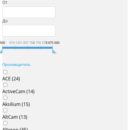
От
До
500
919 125
1 837 750
2 756 375
3 675 000
Производитель
ACE (
24
)
ActiveCam (
14
)
Aksilium (
15
)
AltCam (
13
)
Alteron (
35
)