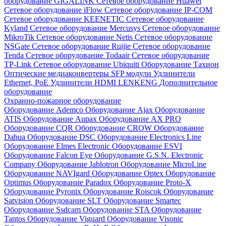
оборудование GIGALINK
Сетевое оборудование Huawei
Сетевое оборудование iFlow
Сетевое оборудование IP-COM
Сетевое оборудование KEENETIC
Сетевое оборудование
Kyland
Сетевое оборудование Mercusys
Сетевое оборудование
MikroTik
Сетевое оборудование Netis
Сетевое оборудование
NSGate
Сетевое оборудование Ruijie
Сетевое оборудование
Tenda
Сетевое оборудование Todaair
Сетевое оборудование
TP-Link
Сетевое оборудование Ubiquiti
Оборудование Тахион
Оптические медиаконвертеры
SFP модули
Удлинители
Ethernet, PoE
Удлинители HDMI LENKENG
Дополнительное
оборудование
Охранно-пожарное оборудование
Оборудование Ademco
Оборудование Ajax
Оборудование
ATIS
Оборудование Aupax
Оборудование AX PRO
Оборудование CQR
Оборудование CROW
Оборудование
Dahua
Оборудование DSC
Оборудование Electronics Line
Оборудование Elmes Electronic
Оборудование ESVI
Оборудование Falcon Eye
Оборудование G.S.N. Electronic
Company
Оборудование Jablotron
Оборудование MicroLine
Оборудование NAVIgard
Оборудование Optex
Оборудование
Optimus
Оборудование Paradox
Оборудование Proto-X
Оборудование Pyronix
Оборудование Roiscok
Оборудование
Satvision
Оборудование SLT
Оборудование Smartec
Оборудование Ssdcam
Оборудование STA
Оборудование
Tantos
Оборудование Viguard
Оборудование Visonic