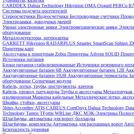
Турникеты, калитки
CARDDEX
Dahua Technology
Hikvision
ОМА
Oxgard
PERCo
R
Системы подсчета посетителей
Стереосчетчики
Видеосчетчики
Беспроводные счетчики
Прово
Электрозамки, доводчики дверей
Умные электронные замки
Электромеханические замки
Электр
оборудование
Металлодетекторы, интроскопы
GARRETT
Hikvision
RADARPLUS
Smartec
SmartScan
Sphinx
Z
Принтеры карт
Аксессуары к принтерам Zebra
Принтеры Advent SOLID
Принт
Источники питания
Блоки питания стабилизированные
Источники резервного пит
Аккумуляторные батареи 6В
Аккумуляторные батареи 12В
Акк
Аккумуляторные батареи 192В
Аккумуляторные термостаты
За
оборудование
Солнечные модули
Кабель, лотки, трубы, инструменты, крепеж
Кабель, провод, патч-корды
Трубы и аксессуары
Металлорукав
изоляционная
Маркеры кабельные
Металлические лотки, аксе
Шкафы, стойки, аксессуары
5bites
Accordtec
ATIS
CABEUS
ComOnyx
Dahua Technology
Dat
Technology
Tantos
TFortis
WRLine
ДКС
МЭК-Электрика
Полис
Шлагбаумы, автоматика для ворот, болларды
Шлагбаумы, комплекты
Автоматика для распашных ворот
Авто
Безопасность здоровья