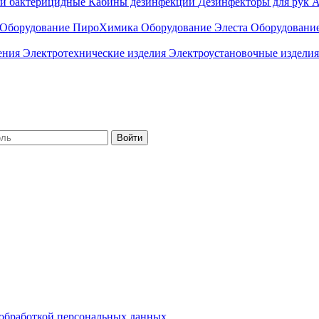
ли бактерицидные
Кабины дезинфекции
Дезинфекторы для рук
А
Оборудование ПироХимика
Оборудование Элеста
Оборудовани
чения
Электротехнические изделия
Электроустановочные изделия
Войти
обработкой персональных данных