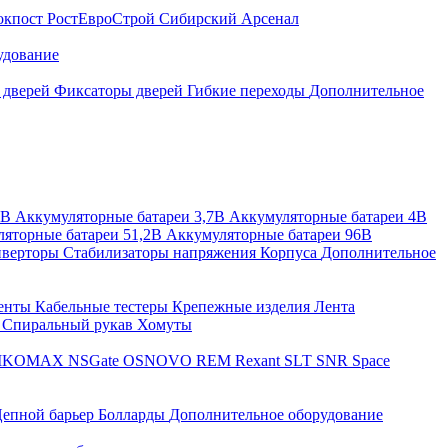
окпост
РостЕвроСтрой
Сибирский Арсенал
удование
 дверей
Фиксаторы дверей
Гибкие переходы
Дополнительное
2В
Аккумуляторные батареи 3,7В
Аккумуляторные батареи 4В
яторные батареи 51,2В
Аккумуляторные батареи 96В
верторы
Стабилизаторы напряжения
Корпуса
Дополнительное
енты
Кабельные тестеры
Крепежные изделия
Лента
ы
Спиральный рукав
Хомуты
IKOMAX
NSGate
OSNOVO
REM
Rexant
SLT
SNR
Space
епной барьер
Болларды
Дополнительное оборудование