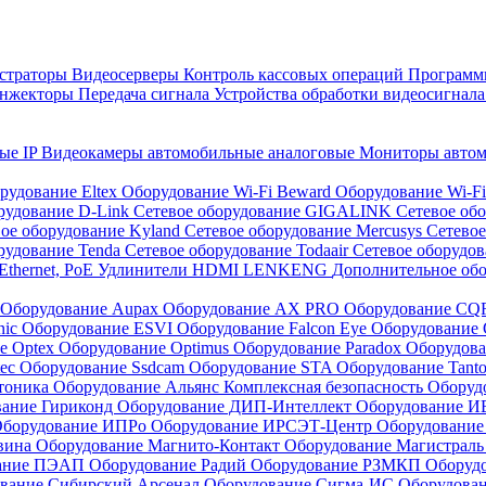
страторы
Видеосерверы
Контроль кассовых операций
Программн
инжекторы
Передача сигнала
Устройства обработки видеосигнал
ые IP
Видеокамеры автомобильные аналоговые
Мониторы авто
рудование Eltex
Оборудование Wi-Fi Beward
Оборудование Wi-F
рудование D-Link
Сетевое оборудование GIGALINK
Сетевое об
ое оборудование Kyland
Сетевое оборудование Mercusys
Сетевое
рудование Tenda
Сетевое оборудование Todaair
Сетевое оборудо
Ethernet, PoE
Удлинители HDMI LENKENG
Дополнительное об
Оборудование Aupax
Оборудование AX PRO
Оборудование C
nic
Оборудование ESVI
Оборудование Falcon Eye
Оборудование G
е Optex
Оборудование Optimus
Оборудование Paradox
Оборудова
tec
Оборудование Ssdcam
Оборудование STA
Оборудование Tant
тоника
Оборудование Альянс Комплексная безопасность
Оборуд
вание Гириконд
Оборудование ДИП-Интеллект
Оборудование И
борудование ИПРо
Оборудование ИРСЭТ-Центр
Оборудование
вина
Оборудование Магнито-Контакт
Оборудование Магистрал
вание ПЭАП
Оборудование Радий
Оборудование РЗМКП
Оборуд
вание Сибирский Арсенал
Оборудование Сигма-ИС
Оборудова