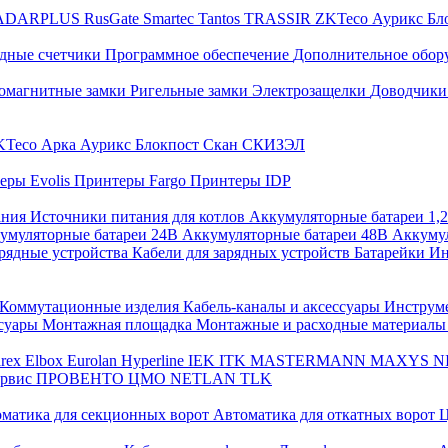
ADARPLUS
RusGate
Smartec
Tantos
TRASSIR
ZKTeco
Аурикс
Бл
дные счетчики
Программное обеспечение
Дополнительное обор
омагнитные замки
Ригельные замки
Электрозащелки
Доводчики
KTeco
Арка
Аурикс
Блокпост
Скан
СКИЗЭЛ
еры Evolis
Принтеры Fargo
Принтеры IDP
ания
Источники питания для котлов
Аккумуляторные батареи 1,
умуляторные батареи 24В
Аккумуляторные батареи 48В
Аккумул
рядные устройства
Кабели для зарядных устройств
Батарейки
Ин
Коммутационные изделия
Кабель-каналы и аксессуары
Инструм
ссуары
Монтажная площадка
Монтажные и расходные материал
arex
Elbox
Eurolan
Hyperline
IEK
ITK
MASTERMANN
MAXYS
N
ервис
ПРОВЕНТО
ЦМО
NETLAN
TLK
матика для секционных ворот
Автоматика для откатных ворот
Ц