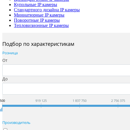
Купольные IP камеры
Стандартного дизайна IP камеры
Миниатюрные IP камеры
Поворотные IP камеры
Тепловизионные IP камеры
Подбор по характеристикам
Розница
От
До
500
919 125
1 837 750
2 756 375
Производитель