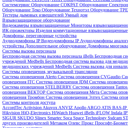
Системсервис
Оборудование СОКРАТ
Оборудование Спектр
Оборудование Теко
Оборудование Технотэл
Оборудование ТР
Тестеры дымовых извещателей
Умный дом
Взрывозащищенное оборудование
Видеокамеры взрывозащищенные
Мониторы взрывозащищен
ИК-прожекторы
Изделия коммутационные взрывозащищенные
Домофоны, переговорные устройства
Аудиодомофоны IP
Видеодомофоны IP
Аудиодомофоны анало
устройства
Дополнительное оборудование
Домофоны многокв
Системы вызова персонала
Беспроводная система вызова персонала iBells
Беспроводная си
учреждений Medbells
Беспроводная система вызова для медиц
медицинских учреждений Medbells
Система вызова для инвали
Системы оповещения, музыкальной трансляции
Система оповещения Alerto
Система оповещения CVGaudio
Си
оповещения ITC
Система оповещения JDM
Система оповеще
Система оповещения STELBERRY
Система оповещения Tanto
оповещения ВЕКТОР
Система оповещения Мета
Система опо
оповещения Тромбон
Система оповещения Элтех
Система оп
Системы контроля доступа
AccordTec
Activision
Akuvox
ANVIZ
Apollo
ARGO
ATIS
BAS-IP
Hikvision
HiQ-Electronics
HiWatch
Huawei
iBells
iFLOW
Indala
I
SIGUR
SKUDO
Slinex
Smartec
Soca
Space Technology
Ssdcam
S
других производителей
Метаком
Олевс
Прокс
Прософт-Биоме