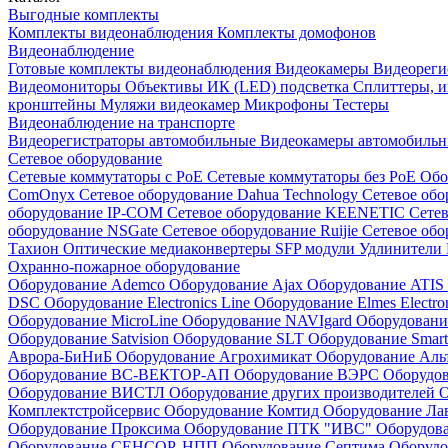
Выгодные комплекты
Комплекты видеонаблюдения
Комплекты домофонов
Видеонаблюдение
Готовые комплекты видеонаблюдения
Видеокамеры
Видеореги
Видеомониторы
Объективы
ИК (LED) подсветка
Сплиттеры, 
кронштейны
Муляжи видеокамер
Микрофоны
Тестеры
Видеонаблюдение на транспорте
Видеорегистраторы автомобильные
Видеокамеры автомобильн
Сетевое оборудование
Сетевые коммутаторы с РоЕ
Сетевые коммутаторы без РоЕ
Обо
ComOnyx
Сетевое оборудование Dahua Technology
Сетевое обо
оборудование IP-COM
Сетевое оборудование KEENETIC
Сетев
оборудование NSGate
Сетевое оборудование Ruijie
Сетевое обо
Тахион
Оптические медиаконвертеры
SFP модули
Удлинители 
Охранно-пожарное оборудование
Оборудование Ademco
Оборудование Ajax
Оборудование ATIS
DSC
Оборудование Electronics Line
Оборудование Elmes Electro
Оборудование MicroLine
Оборудование NAVIgard
Оборудовани
Оборудование Satvision
Оборудование SLT
Оборудование Smar
Аврора-БиНиБ
Оборудование Агрохимикат
Оборудование Аль
Оборудование ВС-ВЕКТОР-АП
Оборудование ВЭРС
Оборудо
Оборудование ВИСТЛ
Оборудование других производителей
О
Комплектстройсервис
Оборудование Комтид
Оборудование Ла
Оборудование Проксима
Оборудование ПТК "ИВС"
Оборудо
Оборудование СЕНСОР, НПП
Оборудование Септима
Оборудо