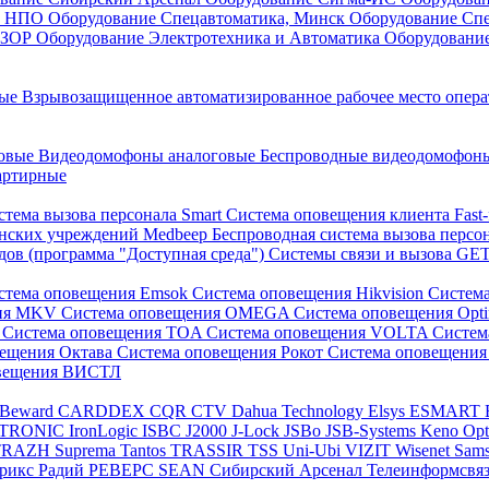
он НПО
Оборудование Спецавтоматика, Минск
Оборудование Сп
ЕЗОР
Оборудование Электротехника и Автоматика
Оборудовани
ные
Взрывозащищенное автоматизированное рабочее место опер
говые
Видеодомофоны аналоговые
Беспроводные видеодомофо
артирные
стема вызова персонала Smart
Система оповещения клиента Fast
инских учреждений Medbeep
Беспроводная система вызова персо
дов (программа "Доступная среда")
Системы связи и вызова G
стема оповещения Emsok
Система оповещения Hikvision
Систем
ния MKV
Система оповещения OMEGA
Система оповещения Opt
s
Система оповещения TOA
Система оповещения VOLTA
Систе
вещения Октава
Система оповещения Рокот
Система оповещения
овещения ВИСТЛ
Beward
CARDDEX
CQR
CTV
Dahua Technology
Elsys
ESMART
PTRONIC
IronLogic
ISBC
J2000
J-Lock
JSBo
JSB-Systems
Keno
Op
TRAZH
Suprema
Tantos
TRASSIR
TSS
Uni-Ubi
VIZIT
Wisenet Sam
трикс
Радий
РЕВЕРС
SEAN
Сибирский Арсенал
Телеинформсвя