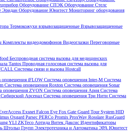
ецприбор
Оборудование СПЭК
Оборудование Стелс
е Эридан
Оборудование Юнитест
Мониторинг оборудования
атора
Термокожухи взрывозащищенные
Взрывозащищенные
ны
Комплекты видеодомофонов
Видеоглазки
Переговорные
-food
Беспроводная система вызова для медицинских
нала Tantos
Проводная голосовая система вызова для
ETCALL
Системы связи и вызова Hostcall
а оповещения iFLOW
Система оповещения Inter-M
Система
im
Система оповещения Roxton
Система оповещения Sonar
ма оповещения ZVON
Система оповещения Ария
Система
 Сибирский Арсенал
Система оповещения Три Нити
Система
EverAccess
Exsnet
Falcon Eye
Fox
Gate
Guard Tour System
HID
timus
Oxgard
Parsec
PERCo
Promix
ProxWay
Rosslare
RusGuard
sung
YLI
ZKTeco
Артида
Витек
Даксис
Идентификаторы
зь
Штольц Групп
Электротехника и Автоматика
ЭРА
Юнитест