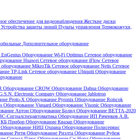
ое обеспечение для видеонаблюдения
Жесткие диски
а
Устройства защиты линий
Пульты управления
Термокожухи,
мобильные
Дополнительное оборудование
i EnGenius
Оборудование Wi-Fi Optimus
Сетевое оборудование
орудование Huawei
Сетевое оборудование iFlow
Сетевое
 оборудование MikroTik
Сетевое оборудование Netis
Сетевое
вание TP-Link
Сетевое оборудование Ubiquiti
Оборудование
орудование
QR
Оборудование CROW
Оборудование Dahua
Оборудование
.S.N. Electronic Company
Оборудование Jablotron
ние Proto-X
Оборудование Pyronix
Оборудование Roiscok
os
Оборудование Viguard
Оборудование Visonic
Оборудование
ование Артон
Оборудование Болид
Оборудование ВЕТТА-2020
ВС-Сигналспецавтоматика
Оборудование ИП Раченков А.В.
 КБ Прибор
Оборудование Квазар
Оборудование
ь
Оборудование НИЦ Охрана
Оборудование Полисервис
ование Ритм
Оборудование Риэлта
Оборудование Рубеж
ние Сигнал-Плюс
Оборудование Си-Норд
Оборудование