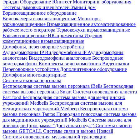
Эридан
Оборудование Юнитест
Мониторинг оборудования
Тестеры дымовых извещателей
Умный дом
Взрывозащищенное оборудование
Видеокамеры взрывозащищенные
Мониторы
взрывозащищенные
Взрывозащищенное автоматизированное
рабочее место оператора
Термокожухи взрывозащищенные
Взрывозащищенные ИК-прожекторы
Изделия
коммутационные взрывозащищенные
Домофоны, переговорные устройства
Аудиодомофоны IP
Видеодомофоны IP
Аудиодомофоны
аналоговые
Видеодомофоны аналоговые
Беспроводные
видеодомофоны
Комплекты видеодомофонов
Видеоглазки
Переговорные устройства
Дополнительное оборудование
Домофоны многоквартирные
Системы вызова персонала
Беспроводная система вызова персонала iBells
Беспроводная
система вызова персонала Smart
Система оповещения клиента
Fast-food
Беспроводная система вызова для медицинских
учреждений Medbells
Беспроводная система вызова для
медицинских учреждений Medbeep
Беспроводная система
вызова персонала Tantos
Проводная голосовая система вызова
для медицинских учреждений Medbells
Система вызова для
инвалидов (программа "Доступная среда")
Системы связи и
вызова GETCALL
Системы связи и вызова Hostcall
Системы оповещения, музыкальной трансляции