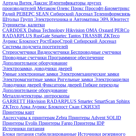
Артида
Витек
Даксис
Идентификаторы других
производителей
Метаком
Олевс
Прокс
Прософт-Биометрикс
Радий
РЕВЕРС
SEAN
Сибирский Арсенал
Телеинформсвязь
Штольц Групп
Электротехника и Автоматика
ЭРА
Юнитест
Турникеты, калитки
CARDDEX
Dahua Technology
Hikvision
ОМА
Oxgard
PERCo
RADARPLUS
RusGate
Smartec
Tantos
TRASSIR
ZKTeco
Аурикс
Блокпост
РостЕвроСтрой
Сибирский Арсенал
Системы подсчета посетителей
Стереосчетчики
Видеосчетчики
Беспроводные счетчики
Проводные счетчики
Программное обеспечение
Дополнительное оборудование
Электрозамки, доводчики дверей
Умные электронные замки
Электромеханические замки
Электромагнитные замки
Ригельные замки
Электрозащелки
Доводчики дверей
Фиксаторы дверей
Гибкие переходы
Дополнительное оборудование
Металлодетекторы, интроскопы
GARRETT
Hikvision
RADARPLUS
Smartec
SmartScan
Sphinx
ZKTeco
Арка
Аурикс
Блокпост
Скан
СКИЗЭЛ
Принтеры карт
Аксессуары к принтерам Zebra
Принтеры Advent SOLID
Принтеры Evolis
Принтеры Fargo
Принтеры IDP
Источники питания
Блоки питания стабилизированные
Источники резервного