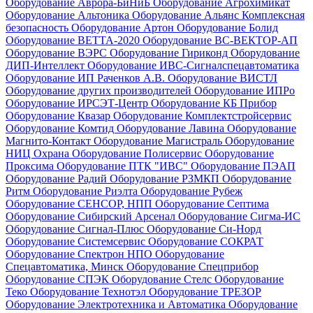
Оборудование Аврора-БиНиБ
Оборудование Агрохимикат
Оборудование Альтоника
Оборудование Альянс Комплексная
безопасность
Оборудование Артон
Оборудование Болид
Оборудование ВЕТТА-2020
Оборудование ВС-ВЕКТОР-АП
Оборудование ВЭРС
Оборудование Гириконд
Оборудование
ДИП-Интеллект
Оборудование ИВС-Сигналспецавтоматика
Оборудование ИП Раченков А.В.
Оборудование ВИСТЛ
Оборудование других производителей
Оборудование ИПРо
Оборудование ИРСЭТ-Центр
Оборудование КБ Прибор
Оборудование Квазар
Оборудование Комплектстройсервис
Оборудование Комтид
Оборудование Лавина
Оборудование
Магнито-Контакт
Оборудование Магистраль
Оборудование
НИЦ Охрана
Оборудование Полисервис
Оборудование
Проксима
Оборудование ПТК "ИВС"
Оборудование ПЭАП
Оборудование Радий
Оборудование РЗМКП
Оборудование
Ритм
Оборудование Риэлта
Оборудование Рубеж
Оборудование СЕНСОР, НПП
Оборудование Септима
Оборудование Сибирский Арсенал
Оборудование Сигма-ИС
Оборудование Сигнал-Плюс
Оборудование Си-Норд
Оборудование Системсервис
Оборудование СОКРАТ
Оборудование Спектрон НПО
Оборудование
Спецавтоматика, Минск
Оборудование Спецприбор
Оборудование СПЭК
Оборудование Стелс
Оборудование
Теко
Оборудование Технотэл
Оборудование ТРЕЗОР
Оборудование Электротехника и Автоматика
Оборудование