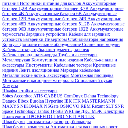
питания
Источники питания для котлов
Аккумуляторные
батареи 1,2В
Аккумуляторные батареи 3,7В
Аккумуляторные
батареи 4В
Аккумуляторные батареи 6В
Аккумуляторные
батареи 12В
Аккумуляторные батареи 24В
Аккумуляторные
батареи 48В
Аккумуляторные батареи 51,2В
Аккумуляторные
батареи 96В
Аккумуляторные батареи 192В
Аккумуляторные
термостаты
Зарядные устройства
Кабели для зарядных
устройств
Батарейки
Инверторы
Стабилизаторы напряжения
Корпуса
Дополнительное оборудование
Солнечные модули
Кабель, лотки, трубы, инструменты, крепеж
Кабель, провод, патч-корды
Трубы и аксессуары
Металлорукав
Коммутационные изделия
Кабель-каналы и
аксессуары
Инструменты
Кабельные тестеры
Крепежные
изделия
Лента изоляционная
Маркеры кабельные
Металлические лотки, аксессуары
Монтажная площадка
Монтажные и расходные материалы
Спиральный рукав
Хомуты
Шкафы, стойки, аксессуары
5bites
Accordtec
ATIS
CABEUS
ComOnyx
Dahua Technology
Datarex
Elbox
Eurolan
Hyperline
IEK
ITK
MASTERMANN
MAXYS
NIKOMAX
NSGate
OSNOVO
REM
Rexant
SLT
SNR
Space Technology
Tantos
TFortis
WRLine
ДКС
МЭК-Электрика
Полисервис
ПРОВЕНТО
ЦМО
NETLAN
TLK
Шлагбаумы, автоматика для ворот, болларды
Шлагбаумы, комплекты
Автоматика для распашных ворот