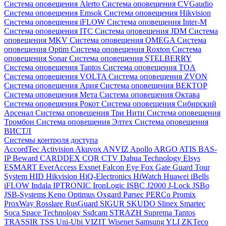
Система оповещения Alerto
Система оповещения CVGaudio
Система оповещения Emsok
Система оповещения Hikvision
Система оповещения iFLOW
Система оповещения Inter-M
Система оповещения ITC
Система оповещения JDM
Система
оповещения MKV
Система оповещения OMEGA
Система
оповещения Optim
Система оповещения Roxton
Система
оповещения Sonar
Система оповещения STELBERRY
Система оповещения Tantos
Система оповещения TOA
Система оповещения VOLTA
Система оповещения ZVON
Система оповещения Ария
Система оповещения ВЕКТОР
Система оповещения Мета
Система оповещения Октава
Система оповещения Рокот
Система оповещения Сибирский
Арсенал
Система оповещения Три Нити
Система оповещения
Тромбон
Система оповещения Элтех
Система оповещения
ВИСТЛ
Системы контроля доступа
AccordTec
Activision
Akuvox
ANVIZ
Apollo
ARGO
ATIS
BAS-
IP
Beward
CARDDEX
CQR
CTV
Dahua Technology
Elsys
ESMART
EverAccess
Exsnet
Falcon Eye
Fox
Gate
Guard Tour
System
HID
Hikvision
HiQ-Electronics
HiWatch
Huawei
iBells
iFLOW
Indala
IPTRONIC
IronLogic
ISBC
J2000
J-Lock
JSBo
JSB-Systems
Keno
Optimus
Oxgard
Parsec
PERCo
Promix
ProxWay
Rosslare
RusGuard
SIGUR
SKUDO
Slinex
Smartec
Soca
Space Technology
Ssdcam
STRAZH
Suprema
Tantos
TRASSIR
TSS
Uni-Ubi
VIZIT
Wisenet Samsung
YLI
ZKTeco