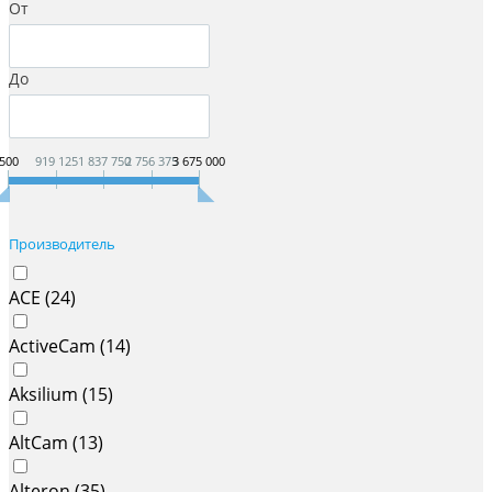
От
До
500
919 125
1 837 750
2 756 375
3 675 000
Производитель
ACE (
24
)
ActiveCam (
14
)
Aksilium (
15
)
AltCam (
13
)
Alteron (
35
)