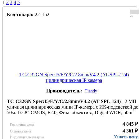
1
2
3
4
>
Код товара:
221152
(0)
TC-C32GN Spec:I5/E/Y/C/2.8mm/V4.2 (AT-SPL-124)
цилиндрическая IP камера
Производитель:
Tiandy
TC-C32GN Spec:I5/E/Y/C/2.8mm/V4.2 (AT-SPL-124)
- 2 МП
уличная цилиндрическая мини IP-камера с ИК-подсветкой до
50м. 1/2.8" CMOS, F2.0, Фикс.обьектив., Digital WDR, 50m
ИК, 0.02Люкс, микрофон, Защита IP67, PoE, Металлический 
макролоновый корпус
4 845 ₽
Розничная цена
4 361 ₽
Оптовая цена
Узнать цену
Индивидуальная цена