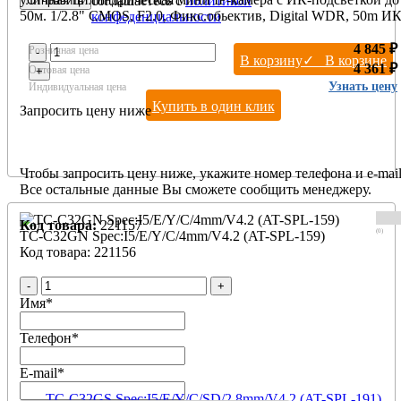
соглашаетесь с
политикой
50м. 1/2.8" CMOS, F2.0, Фикс.обьектив, Digital WDR, 50m ИК
конфеденциальности
0.02Люкс, микрофон, Защита IP67, PoE, Металлический +
макролоновый корпус
4 845 ₽
Розничная цена
-
В корзину
✓ В корзине
4 361 ₽
Оптовая цена
+
Узнать цену
Индивидуальная цена
Купить в один клик
Запросить цену ниже
Чтобы запросить цену ниже, укажите номер телефона и e-mail
Все остальные данные Вы сможете сообщить менеджеру.
Код товара:
221157
(0)
TC-C32GN Spec:I5/E/Y/C/4mm/V4.2 (AT-SPL-159)
Код товара: 221156
-
+
Имя
*
Телефон
*
E-mail
*
TC-C32GS Spec:I5/E/Y/C/SD/2.8mm/V4.2 (AT-SPL-191)