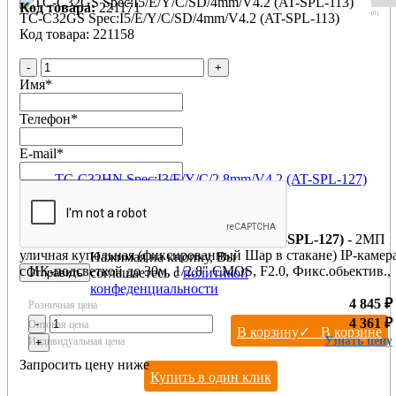
Код товара:
221171
(0)
TC-C32GS Spec:I5/E/Y/C/SD/4mm/V4.2 (AT-SPL-113)
Код товара: 221158
-
+
Имя
*
Телефон
*
E-mail
*
TC-C32HN Spec:I3/E/Y/C/2.8mm/V4.2 (AT-SPL-127)
Производитель:
Tiandy
TC-C32HN Spec:I3/E/Y/C/2.8mm/V4.2 (AT-SPL-127)
- 2МП
уличная купольная (фиксированный Шар в стакане) IP-камер
Нажимая на кнопку, Вы
с ИК-подсветкой до 30м. 1/2.8" CMOS, F2.0, Фикс.обьектив.,
соглашаетесь с
политикой
Digital WDR, 30m ИК, 0.02Люкс, микрофон, IP66 PoE,
конфеденциальности
Металлический + макролоновый корпус
4 845 ₽
Розничная цена
4 361 ₽
-
Оптовая цена
В корзину
✓ В корзине
Узнать цену
Индивидуальная цена
+
Запросить цену ниже
Купить в один клик