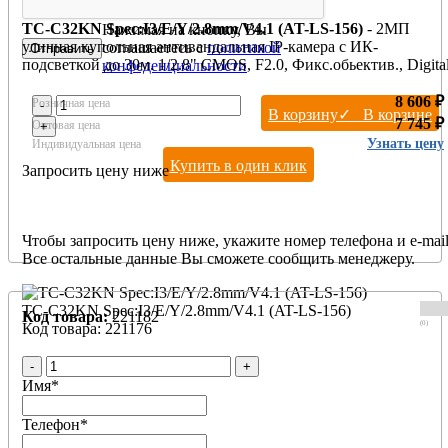
TC-C32KN Spec:I3/E/Y/2.8mm/V4.1 (AT-LS-156)
- 2МП
Нажимая на кнопку, Вы
уличная купольная антивандальная IP-камера с ИК-
соглашаетесь с
политикой
подсветкой до 30м. 1/2.8" CMOS, F2.0, Фикс.обьектив., Digita
конфеденциальности
WDR, 30m ИК, 0.02Люкс, 512 GB SD card слот, микрофон,
кнопка сброса, Защита IP67, IK10, PoE, Metal+Plastic
8 606 ₽
Розничная цена
-
В корзину
✓ В корзине
(макролон)
7 745 ₽
Оптовая цена
+
Узнать цену
Индивидуальная цена
Купить в один клик
Запросить цену ниже
Чтобы запросить цену ниже, укажите номер телефона и e-mail
Все остальные данные Вы сможете сообщить менеджеру.
TC-C32KN Spec:I3/E/Y/2.8mm/V4.1 (AT-LS-156)
Код товара:
221182
(0)
Код товара: 221176
-
+
Имя
*
Телефон
*