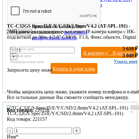
цилиндрическая IP камера
Производитель:
Tiandy
TC-C32GS Spec:I5/E/Y/C/SD/2.8mm/V4.2 (AT-SPL-191)
-
Нажимая на кнопку, Вы
2МП уличная цилиндрическая мини IP-камера камера с ИК-
соглашаетесь с
политикой
подсветкой до 50м. 1/2.8" CMOS, F1.6, Фикс.обьекти, Digital
конфеденциальности
WDR, 50m ИК, 0.002Люкс, 512 GB SD card слот, микрофон,
Защита IP67, PoE, Металлический + макролоновый корпус
5 610 ₽
Розничная цена
-
В корзину
✓ В корзине
5 049 ₽
Оптовая цена
+
Узнать цену
Индивидуальная цена
Купить в один клик
Запросить цену ниже
Чтобы запросить цену ниже, укажите номер телефона и e-mail
Все остальные данные Вы сможете сообщить менеджеру.
Код товара:
221158
(0)
TC-C32GS Spec:I5/E/Y/C/SD/2.8mm/V4.2 (AT-SPL-191)
Код товара: 221157
-
+
Имя
*