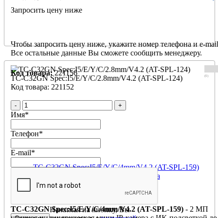
Запросить цену ниже
Чтобы запросить цену ниже, укажите номер телефона и e-mail
Все остальные данные Вы сможете сообщить менеджеру.
Код товара:
221156
(0)
TC-C32GN Spec:I5/E/Y/C/2.8mm/V4.2 (AT-SPL-124)
Код товара: 221152
-
+
Имя
*
Телефон
*
E-mail
*
TC-C32GN Spec:I5/E/Y/C/4mm/V4.2 (AT-SPL-159)
цилиндрическая IP камера
Производитель:
Tiandy
TC-C32GN Spec:I5/E/Y/C/4mm/V4.2 (AT-SPL-159
)
- 2 МП
Нажимая на кнопку, Вы
уличная цилиндрическая мини IP-камера с ИК-подсветкой до