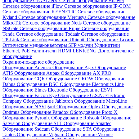
оборудование GIGALINK
Сетевое оборудование Huawei
Сетевое оборудование iFlow
Сетевое оборудование IP-COM
Сетевое оборудование KEENETIC
Сетевое оборудование
Kyland
Сетевое оборудование Mercusys
Сетевое оборудование
MikroTik
Сетевое оборудование Netis
Сетевое оборудование
NSGate
Сетевое оборудование Ruijie
Сетевое оборудование
Tenda
Сетевое оборудование Todaair
Сетевое оборудование
TP-Link
Сетевое оборудование Ubiquiti
Оборудование Тахион
Оптические медиаконвертеры
SFP модули
Удлинители
Ethernet, PoE
Удлинители HDMI LENKENG
Дополнительное
оборудование
Охранно-пожарное оборудование
Оборудование Ademco
Оборудование Ajax
Оборудование
ATIS
Оборудование Aupax
Оборудование AX PRO
Оборудование CQR
Оборудование CROW
Оборудование
Dahua
Оборудование DSC
Оборудование Electronics Line
Оборудование Elmes Electronic
Оборудование ESVI
Оборудование Falcon Eye
Оборудование G.S.N. Electronic
Company
Оборудование Jablotron
Оборудование MicroLine
Оборудование NAVIgard
Оборудование Optex
Оборудование
Optimus
Оборудование Paradox
Оборудование Proto-X
Оборудование Pyronix
Оборудование Roiscok
Оборудование
Satvision
Оборудование SLT
Оборудование Smartec
Оборудование Ssdcam
Оборудование STA
Оборудование
Tantos
Оборудование Viguard
Оборудование Visonic