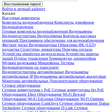
Восстановление пароля
Войти в личный кабинет
Каталог
Выгодные комплекты
Комплекты видеонаблюдения
Комплекты домофонов
Видеонаблюдение
Готовые комплекты видеонаблюдения
Видеокамеры
Видеорегистраторы
Видеосерверы
Контроль кассовых
операций
Программное обеспечение для видеонаблюдения
Жесткие диски
Видеомониторы
Объективы
ИК (LED)
подсветка
Сплиттеры, инжекторы
Передача сигнала
Устройства обработки видеосигнала
Устройства защиты
линий
Пульты управления
Термокожухи, кронштейны
Муляжи видеокамер
Микрофоны
Тестеры
Видеонаблюдение на транспорте
Видеорегистраторы автомобильные
Видеокамеры
автомобильные IP
Видеокамеры автомобильные аналоговые
Мониторы автомобильные
Дополнительное оборудование
Сетевое оборудование
Сетевые коммутаторы с РоЕ
Сетевые коммутаторы без РоЕ
Оборудование Eltex
Оборудование Wi-Fi Beward
Оборудование Wi-Fi EnGenius
Оборудование Wi-Fi Optimus
Сетевое оборудование ComOnyx
Сетевое оборудование Dahua
Technology
Сетевое оборудование D-Link
Сетевое