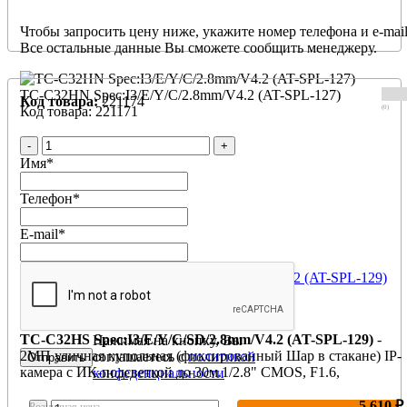
Чтобы запросить цену ниже, укажите номер телефона и e-mail
Все остальные данные Вы сможете сообщить менеджеру.
TC-C32HN Spec:I3/E/Y/C/2.8mm/V4.2 (AT-SPL-127)
Код товара:
221174
(0)
Код товара: 221171
-
+
Имя
*
Телефон
*
E-mail
*
TC-C32HS Spec:I3/E/Y/C/SD/2.8mm/V4.2 (AT-SPL-129)
Производитель:
Tiandy
TC-C32HS Spec:I3/E/Y/C/SD/2.8mm/V4.2 (AT-SPL-129)
-
Нажимая на кнопку, Вы
2МП уличная купольная (фиксированный Шар в стакане) IP-
соглашаетесь с
политикой
камера с ИК-подсветкой до 30м.1/2.8" CMOS, F1.6,
конфеденциальности
Фикс.обьектив., Digital WDR, 30m ИК, 0.002Люкс, 512 GB S
card слот, микрофон, IP66, PoE, Металлический +
5 610 ₽