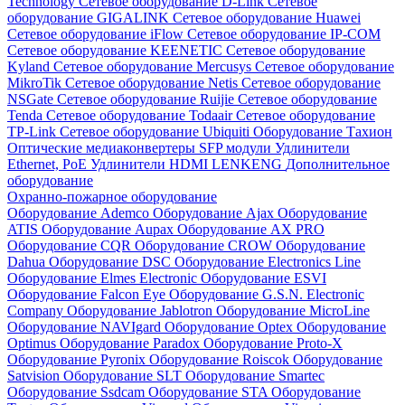
Technology
Сетевое оборудование D-Link
Сетевое
оборудование GIGALINK
Сетевое оборудование Huawei
Сетевое оборудование iFlow
Сетевое оборудование IP-COM
Сетевое оборудование KEENETIC
Сетевое оборудование
Kyland
Сетевое оборудование Mercusys
Сетевое оборудование
MikroTik
Сетевое оборудование Netis
Сетевое оборудование
NSGate
Сетевое оборудование Ruijie
Сетевое оборудование
Tenda
Сетевое оборудование Todaair
Сетевое оборудование
TP-Link
Сетевое оборудование Ubiquiti
Оборудование Тахион
Оптические медиаконвертеры
SFP модули
Удлинители
Ethernet, PoE
Удлинители HDMI LENKENG
Дополнительное
оборудование
Охранно-пожарное оборудование
Оборудование Ademco
Оборудование Ajax
Оборудование
ATIS
Оборудование Aupax
Оборудование AX PRO
Оборудование CQR
Оборудование CROW
Оборудование
Dahua
Оборудование DSC
Оборудование Electronics Line
Оборудование Elmes Electronic
Оборудование ESVI
Оборудование Falcon Eye
Оборудование G.S.N. Electronic
Company
Оборудование Jablotron
Оборудование MicroLine
Оборудование NAVIgard
Оборудование Optex
Оборудование
Optimus
Оборудование Paradox
Оборудование Proto-X
Оборудование Pyronix
Оборудование Roiscok
Оборудование
Satvision
Оборудование SLT
Оборудование Smartec
Оборудование Ssdcam
Оборудование STA
Оборудование