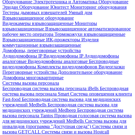
Оборудование Электротехника и Автоматика
Оборудование
Эридан
Оборудование Юнитест
Мониторинг оборудования
Тестеры дымовых извещателей
Умный дом
Взрывозащищенное оборудование
Видеокамеры взрывозащищенные
Мониторы
взрывозащищенные
Взрывозащищенное автоматизированное
рабочее место оператора
Термокожухи взрывозащищенные
Взрывозащищенные ИК-прожекторы
Изделия
коммутационные взрывозащищенные
Домофоны, переговорные устройства
Аудиодомофоны IP
Видеодомофоны IP
Аудиодомофоны
аналоговые
Видеодомофоны аналоговые
Беспроводные
видеодомофоны
Комплекты видеодомофонов
Видеоглазки
Переговорные устройства
Дополнительное оборудование
Домофоны многоквартирные
Системы вызова персонала
Беспроводная система вызова персонала iBells
Беспроводная
система вызова персонала Smart
Система оповещения клиента
Fast-food
Беспроводная система вызова для медицинских
учреждений Medbells
Беспроводная система вызова для
медицинских учреждений Medbeep
Беспроводная система
вызова персонала Tantos
Проводная голосовая система вызова
для медицинских учреждений Medbells
Система вызова для
инвалидов (программа "Доступная среда")
Системы связи и
вызова GETCALL
Системы связи и вызова Hostcall