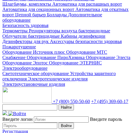
Шлагбаумы, комплекты
Автоматика для распашных ворот
Автоматика для секционных ворот
Автоматика для откатных
ворот
Цепной барьер
Болларды
Дополнительное
оборудование
Безопасность здоровья
Термометры
Рециркуляторы воздуха бактерицидные
Облучатели бактерицидные
Кабины дезинфекции
Дезинфекторы для рук
Аксессуары безопасности здоровья
Пожаротушение
Оборудование Источник плюс
Оборудование МТС
Снабжение
Оборудование ПироХимика
Оборудование Элеста
Оборудование Эпотос
Оборудование ЭТЕРНИС
Электрооборудование
Светотехническое оборудование
Устройства защитного
отключения
Электротехнические изделия
Электроустановочные изделия
+7 (800) 550-50-60
+7 (495) 369-60-17
Найти
Введите логин
Введите пароль
Войти
Регистрация