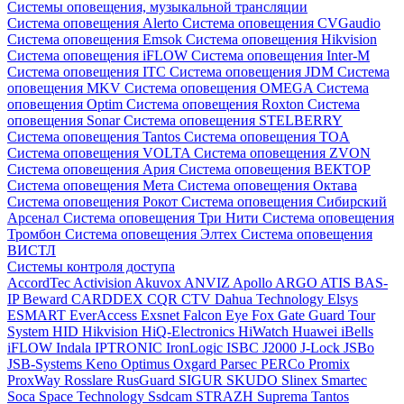
Системы оповещения, музыкальной трансляции
Система оповещения Alerto
Система оповещения CVGaudio
Система оповещения Emsok
Система оповещения Hikvision
Система оповещения iFLOW
Система оповещения Inter-M
Система оповещения ITC
Система оповещения JDM
Система
оповещения MKV
Система оповещения OMEGA
Система
оповещения Optim
Система оповещения Roxton
Система
оповещения Sonar
Система оповещения STELBERRY
Система оповещения Tantos
Система оповещения TOA
Система оповещения VOLTA
Система оповещения ZVON
Система оповещения Ария
Система оповещения ВЕКТОР
Система оповещения Мета
Система оповещения Октава
Система оповещения Рокот
Система оповещения Сибирский
Арсенал
Система оповещения Три Нити
Система оповещения
Тромбон
Система оповещения Элтех
Система оповещения
ВИСТЛ
Системы контроля доступа
AccordTec
Activision
Akuvox
ANVIZ
Apollo
ARGO
ATIS
BAS-
IP
Beward
CARDDEX
CQR
CTV
Dahua Technology
Elsys
ESMART
EverAccess
Exsnet
Falcon Eye
Fox
Gate
Guard Tour
System
HID
Hikvision
HiQ-Electronics
HiWatch
Huawei
iBells
iFLOW
Indala
IPTRONIC
IronLogic
ISBC
J2000
J-Lock
JSBo
JSB-Systems
Keno
Optimus
Oxgard
Parsec
PERCo
Promix
ProxWay
Rosslare
RusGuard
SIGUR
SKUDO
Slinex
Smartec
Soca
Space Technology
Ssdcam
STRAZH
Suprema
Tantos