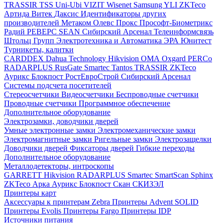
TRASSIR
TSS
Uni-Ubi
VIZIT
Wisenet Samsung
YLI
ZKTeco
Артида
Витек
Даксис
Идентификаторы других
производителей
Метаком
Олевс
Прокс
Прософт-Биометрикс
Радий
РЕВЕРС
SEAN
Сибирский Арсенал
Телеинформсвязь
Штольц Групп
Электротехника и Автоматика
ЭРА
Юнитест
Турникеты, калитки
CARDDEX
Dahua Technology
Hikvision
ОМА
Oxgard
PERCo
RADARPLUS
RusGate
Smartec
Tantos
TRASSIR
ZKTeco
Аурикс
Блокпост
РостЕвроСтрой
Сибирский Арсенал
Системы подсчета посетителей
Стереосчетчики
Видеосчетчики
Беспроводные счетчики
Проводные счетчики
Программное обеспечение
Дополнительное оборудование
Электрозамки, доводчики дверей
Умные электронные замки
Электромеханические замки
Электромагнитные замки
Ригельные замки
Электрозащелки
Доводчики дверей
Фиксаторы дверей
Гибкие переходы
Дополнительное оборудование
Металлодетекторы, интроскопы
GARRETT
Hikvision
RADARPLUS
Smartec
SmartScan
Sphinx
ZKTeco
Арка
Аурикс
Блокпост
Скан
СКИЗЭЛ
Принтеры карт
Аксессуары к принтерам Zebra
Принтеры Advent SOLID
Принтеры Evolis
Принтеры Fargo
Принтеры IDP
Источники питания