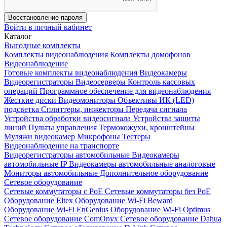
Восстановление пароля
Войти в личный кабинет
Каталог
Выгодные комплекты
Комплекты видеонаблюдения
Комплекты домофонов
Видеонаблюдение
Готовые комплекты видеонаблюдения
Видеокамеры
Видеорегистраторы
Видеосерверы
Контроль кассовых
операций
Программное обеспечение для видеонаблюдения
Жесткие диски
Видеомониторы
Объективы
ИК (LED)
подсветка
Сплиттеры, инжекторы
Передача сигнала
Устройства обработки видеосигнала
Устройства защиты
линий
Пульты управления
Термокожухи, кронштейны
Муляжи видеокамер
Микрофоны
Тестеры
Видеонаблюдение на транспорте
Видеорегистраторы автомобильные
Видеокамеры
автомобильные IP
Видеокамеры автомобильные аналоговые
Мониторы автомобильные
Дополнительное оборудование
Сетевое оборудование
Сетевые коммутаторы с РоЕ
Сетевые коммутаторы без РоЕ
Оборудование Eltex
Оборудование Wi-Fi Beward
Оборудование Wi-Fi EnGenius
Оборудование Wi-Fi Optimus
Сетевое оборудование ComOnyx
Сетевое оборудование Dahua