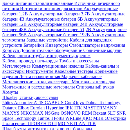
Блоки питания стабилизированные
Источники резервного
питания
Источники питания для котлов
Аккумуляторные
батареи 1,2В
Аккумуляторные батареи 3,7В
Аккумуляторные
батареи 4В
Аккумуляторные батареи 6В
Аккумуляторные
батареи 12В
Аккумуляторные батареи 24В
Аккумуляторные
батареи 48В
Аккумуляторные батареи 51,2В
Аккумуляторные
батареи 96В
Аккумуляторные батареи 192В
Аккумуляторные
термостаты
Зарядные устройства
Кабели для зарядных
устройств
Батарейки
Инверторы
Стабилизаторы напряжения
Корпуса
Дополнительное оборудование
Солнечные модули
Кабель, лотки, трубы, инструменты, крепеж
Кабель, провод, патч-корды
Трубы и аксессуары
Металлорукав
Коммутационные изделия
Кабель-каналы и
аксессуары
Инструменты
Кабельные тестеры
Крепежные
изделия
Лента изоляционная
Маркеры кабельные
Металлические лотки, аксессуары
Монтажная площадка
Монтажные и расходные материалы
Спиральный рукав
Хомуты
Шкафы, стойки, аксессуары
5bites
Accordtec
ATIS
CABEUS
ComOnyx
Dahua Technology
Datarex
Elbox
Eurolan
Hyperline
IEK
ITK
MASTERMANN
MAXYS
NIKOMAX
NSGate
OSNOVO
REM
Rexant
SLT
SNR
Space Technology
Tantos
TFortis
WRLine
ДКС
МЭК-Электрика
Полисервис
ПРОВЕНТО
ЦМО
NETLAN
TLK
Шлагбаумы, автоматика для ворот, болларды