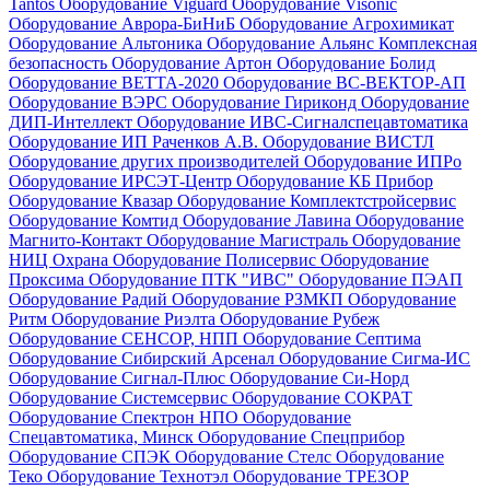
Tantos
Оборудование Viguard
Оборудование Visonic
Оборудование Аврора-БиНиБ
Оборудование Агрохимикат
Оборудование Альтоника
Оборудование Альянс Комплексная
безопасность
Оборудование Артон
Оборудование Болид
Оборудование ВЕТТА-2020
Оборудование ВС-ВЕКТОР-АП
Оборудование ВЭРС
Оборудование Гириконд
Оборудование
ДИП-Интеллект
Оборудование ИВС-Сигналспецавтоматика
Оборудование ИП Раченков А.В.
Оборудование ВИСТЛ
Оборудование других производителей
Оборудование ИПРо
Оборудование ИРСЭТ-Центр
Оборудование КБ Прибор
Оборудование Квазар
Оборудование Комплектстройсервис
Оборудование Комтид
Оборудование Лавина
Оборудование
Магнито-Контакт
Оборудование Магистраль
Оборудование
НИЦ Охрана
Оборудование Полисервис
Оборудование
Проксима
Оборудование ПТК "ИВС"
Оборудование ПЭАП
Оборудование Радий
Оборудование РЗМКП
Оборудование
Ритм
Оборудование Риэлта
Оборудование Рубеж
Оборудование СЕНСОР, НПП
Оборудование Септима
Оборудование Сибирский Арсенал
Оборудование Сигма-ИС
Оборудование Сигнал-Плюс
Оборудование Си-Норд
Оборудование Системсервис
Оборудование СОКРАТ
Оборудование Спектрон НПО
Оборудование
Спецавтоматика, Минск
Оборудование Спецприбор
Оборудование СПЭК
Оборудование Стелс
Оборудование
Теко
Оборудование Технотэл
Оборудование ТРЕЗОР