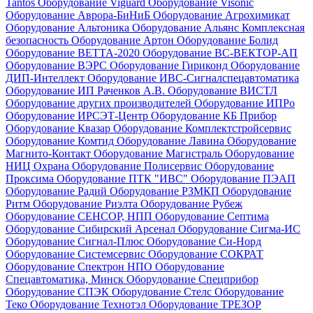
Tantos
Оборудование Viguard
Оборудование Visonic
Оборудование Аврора-БиНиБ
Оборудование Агрохимикат
Оборудование Альтоника
Оборудование Альянс Комплексная
безопасность
Оборудование Артон
Оборудование Болид
Оборудование ВЕТТА-2020
Оборудование ВС-ВЕКТОР-АП
Оборудование ВЭРС
Оборудование Гириконд
Оборудование
ДИП-Интеллект
Оборудование ИВС-Сигналспецавтоматика
Оборудование ИП Раченков А.В.
Оборудование ВИСТЛ
Оборудование других производителей
Оборудование ИПРо
Оборудование ИРСЭТ-Центр
Оборудование КБ Прибор
Оборудование Квазар
Оборудование Комплектстройсервис
Оборудование Комтид
Оборудование Лавина
Оборудование
Магнито-Контакт
Оборудование Магистраль
Оборудование
НИЦ Охрана
Оборудование Полисервис
Оборудование
Проксима
Оборудование ПТК "ИВС"
Оборудование ПЭАП
Оборудование Радий
Оборудование РЗМКП
Оборудование
Ритм
Оборудование Риэлта
Оборудование Рубеж
Оборудование СЕНСОР, НПП
Оборудование Септима
Оборудование Сибирский Арсенал
Оборудование Сигма-ИС
Оборудование Сигнал-Плюс
Оборудование Си-Норд
Оборудование Системсервис
Оборудование СОКРАТ
Оборудование Спектрон НПО
Оборудование
Спецавтоматика, Минск
Оборудование Спецприбор
Оборудование СПЭК
Оборудование Стелс
Оборудование
Теко
Оборудование Технотэл
Оборудование ТРЕЗОР