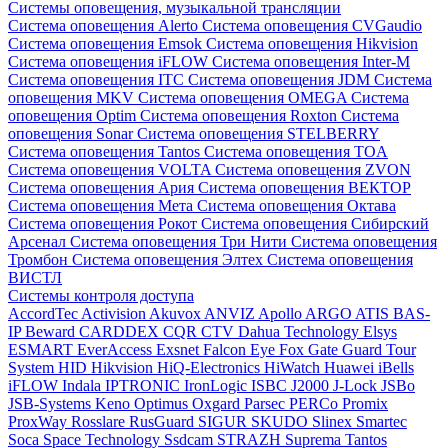
Системы оповещения, музыкальной трансляции
Система оповещения Alerto
Система оповещения CVGaudio
Система оповещения Emsok
Система оповещения Hikvision
Система оповещения iFLOW
Система оповещения Inter-M
Система оповещения ITC
Система оповещения JDM
Система
оповещения MKV
Система оповещения OMEGA
Система
оповещения Optim
Система оповещения Roxton
Система
оповещения Sonar
Система оповещения STELBERRY
Система оповещения Tantos
Система оповещения TOA
Система оповещения VOLTA
Система оповещения ZVON
Система оповещения Ария
Система оповещения ВЕКТОР
Система оповещения Мета
Система оповещения Октава
Система оповещения Рокот
Система оповещения Сибирский
Арсенал
Система оповещения Три Нити
Система оповещения
Тромбон
Система оповещения Элтех
Система оповещения
ВИСТЛ
Системы контроля доступа
AccordTec
Activision
Akuvox
ANVIZ
Apollo
ARGO
ATIS
BAS-
IP
Beward
CARDDEX
CQR
CTV
Dahua Technology
Elsys
ESMART
EverAccess
Exsnet
Falcon Eye
Fox
Gate
Guard Tour
System
HID
Hikvision
HiQ-Electronics
HiWatch
Huawei
iBells
iFLOW
Indala
IPTRONIC
IronLogic
ISBC
J2000
J-Lock
JSBo
JSB-Systems
Keno
Optimus
Oxgard
Parsec
PERCo
Promix
ProxWay
Rosslare
RusGuard
SIGUR
SKUDO
Slinex
Smartec
Soca
Space Technology
Ssdcam
STRAZH
Suprema
Tantos