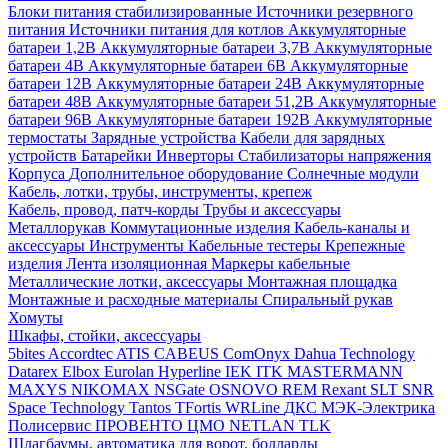
Блоки питания стабилизированные
Источники резервного
питания
Источники питания для котлов
Аккумуляторные
батареи 1,2В
Аккумуляторные батареи 3,7В
Аккумуляторные
батареи 4В
Аккумуляторные батареи 6В
Аккумуляторные
батареи 12В
Аккумуляторные батареи 24В
Аккумуляторные
батареи 48В
Аккумуляторные батареи 51,2В
Аккумуляторные
батареи 96В
Аккумуляторные батареи 192В
Аккумуляторные
термостаты
Зарядные устройства
Кабели для зарядных
устройств
Батарейки
Инверторы
Стабилизаторы напряжения
Корпуса
Дополнительное оборудование
Солнечные модули
Кабель, лотки, трубы, инструменты, крепеж
Кабель, провод, патч-корды
Трубы и аксессуары
Металлорукав
Коммутационные изделия
Кабель-каналы и
аксессуары
Инструменты
Кабельные тестеры
Крепежные
изделия
Лента изоляционная
Маркеры кабельные
Металлические лотки, аксессуары
Монтажная площадка
Монтажные и расходные материалы
Спиральный рукав
Хомуты
Шкафы, стойки, аксессуары
5bites
Accordtec
ATIS
CABEUS
ComOnyx
Dahua Technology
Datarex
Elbox
Eurolan
Hyperline
IEK
ITK
MASTERMANN
MAXYS
NIKOMAX
NSGate
OSNOVO
REM
Rexant
SLT
SNR
Space Technology
Tantos
TFortis
WRLine
ДКС
МЭК-Электрика
Полисервис
ПРОВЕНТО
ЦМО
NETLAN
TLK
Шлагбаумы, автоматика для ворот, болларды