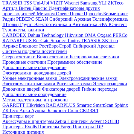
TRASSIR
TSS
Uni-Ubi
VIZIT
Wisenet Samsung
YLI
ZKTeco
Артида
Витек
Даксис
Идентификаторы других
производителей
Метаком
Олевс
Прокс
Прософт-Биометрикс
Радий
РЕВЕРС
SEAN
Сибирский Арсенал
Телеинформсвязь
Штольц Групп
Электротехника и Автоматика
ЭРА
Юнитест
Турникеты, калитки
CARDDEX
Dahua Technology
Hikvision
ОМА
Oxgard
PERCo
RADARPLUS
RusGate
Smartec
Tantos
TRASSIR
ZKTeco
Аурикс
Блокпост
РостЕвроСтрой
Сибирский Арсенал
Системы подсчета посетителей
Стереосчетчики
Видеосчетчики
Беспроводные счетчики
Проводные счетчики
Программное обеспечение
Дополнительное оборудование
Электрозамки, доводчики дверей
Умные электронные замки
Электромеханические замки
Электромагнитные замки
Ригельные замки
Электрозащелки
Доводчики дверей
Фиксаторы дверей
Гибкие переходы
Дополнительное оборудование
Металлодетекторы, интроскопы
GARRETT
Hikvision
RADARPLUS
Smartec
SmartScan
Sphinx
ZKTeco
Арка
Аурикс
Блокпост
Скан
СКИЗЭЛ
Принтеры карт
Аксессуары к принтерам Zebra
Принтеры Advent SOLID
Принтеры Evolis
Принтеры Fargo
Принтеры IDP
Источники питания