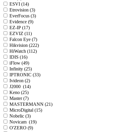
ESVI (
14
)
Etrovision (
3
)
EverFocus (
3
)
Evidence (
9
)
EZ-IP (
17
)
EZVIZ (
11
)
Falcon Eye (
7
)
Hikvision (
222
)
HiWatch (
112
)
IDIS (
16
)
iFlow (
49
)
Infinity (
25
)
IPTRONIC (
33
)
Ivideon (
2
)
J2000 (
14
)
Keno (
25
)
Master (
7
)
MASTERMANN (
21
)
MicroDigital (
15
)
Nobelic (
3
)
Novicam (
19
)
O'ZERO (
9
)