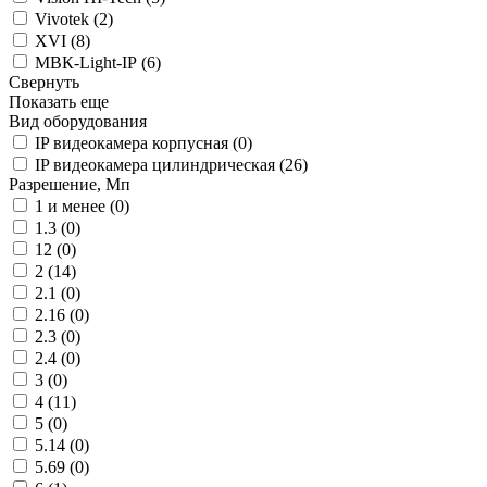
Vivotek (
2
)
XVI (
8
)
МВК-Light-IP (
6
)
Свернуть
Показать еще
Вид оборудования
IP видеокамера корпусная (
0
)
IP видеокамера цилиндрическая (
26
)
Разрешение, Мп
1 и менее (
0
)
1.3 (
0
)
12 (
0
)
2 (
14
)
2.1 (
0
)
2.16 (
0
)
2.3 (
0
)
2.4 (
0
)
3 (
0
)
4 (
11
)
5 (
0
)
5.14 (
0
)
5.69 (
0
)