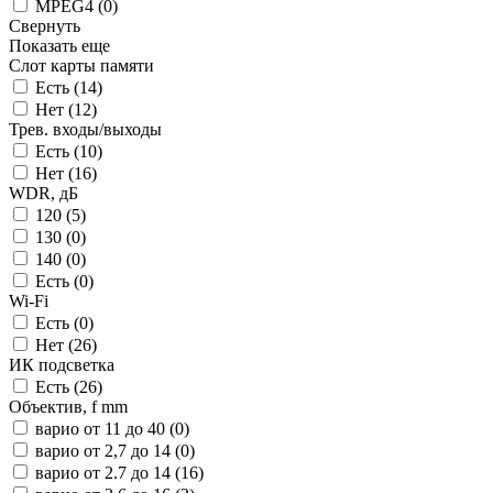
MPEG4 (
0
)
Свернуть
Показать еще
Слот карты памяти
Есть (
14
)
Нет (
12
)
Трев. входы/выходы
Есть (
10
)
Нет (
16
)
WDR, дБ
120 (
5
)
130 (
0
)
140 (
0
)
Есть (
0
)
Wi-Fi
Есть (
0
)
Нет (
26
)
ИК подсветка
Есть (
26
)
Объектив, f mm
варио от 11 до 40 (
0
)
варио от 2,7 до 14 (
0
)
варио от 2.7 до 14 (
16
)