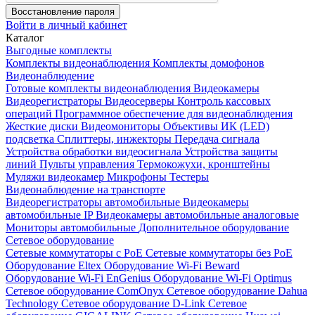
Восстановление пароля
Войти в личный кабинет
Каталог
Выгодные комплекты
Комплекты видеонаблюдения
Комплекты домофонов
Видеонаблюдение
Готовые комплекты видеонаблюдения
Видеокамеры
Видеорегистраторы
Видеосерверы
Контроль кассовых
операций
Программное обеспечение для видеонаблюдения
Жесткие диски
Видеомониторы
Объективы
ИК (LED)
подсветка
Сплиттеры, инжекторы
Передача сигнала
Устройства обработки видеосигнала
Устройства защиты
линий
Пульты управления
Термокожухи, кронштейны
Муляжи видеокамер
Микрофоны
Тестеры
Видеонаблюдение на транспорте
Видеорегистраторы автомобильные
Видеокамеры
автомобильные IP
Видеокамеры автомобильные аналоговые
Мониторы автомобильные
Дополнительное оборудование
Сетевое оборудование
Сетевые коммутаторы с РоЕ
Сетевые коммутаторы без РоЕ
Оборудование Eltex
Оборудование Wi-Fi Beward
Оборудование Wi-Fi EnGenius
Оборудование Wi-Fi Optimus
Сетевое оборудование ComOnyx
Сетевое оборудование Dahua
Technology
Сетевое оборудование D-Link
Сетевое