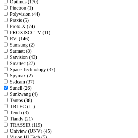
Optimus (
170
)
Pinetron (
1
)
Polyvision (
44
)
Praxis (
5
)
Proto-X (
74
)
PROXISCCTV (
11
)
RVi (
146
)
Samsung (
2
)
Sarmatt (
8
)
Satvision (
43
)
Smartec (
27
)
Space Technology (
37
)
Spymax (
2
)
Ssdcam (
37
)
Sunell (
26
)
Sunkwang (
4
)
Tantos (
38
)
TBTEC (
11
)
Tenda (
3
)
Tiandy (
21
)
TRASSIR (
119
)
Uniview (UNV) (
45
)
Vision HI-Tech (
5
)