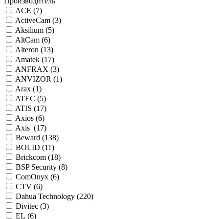
Производитель
ACE (
7
)
ActiveCam (
3
)
Aksilium (
5
)
AltCam (
6
)
Alteron (
13
)
Amatek (
17
)
ANFRAX (
3
)
ANVIZOR (
1
)
Arax (
1
)
ATEC (
5
)
ATIS (
17
)
Axios (
6
)
Axis (
17
)
Beward (
138
)
BOLID (
11
)
Brickcom (
18
)
BSP Security (
8
)
ComOnyx (
6
)
CTV (
6
)
Dahua Technology (
220
)
Divitec (
3
)
EL (
6
)