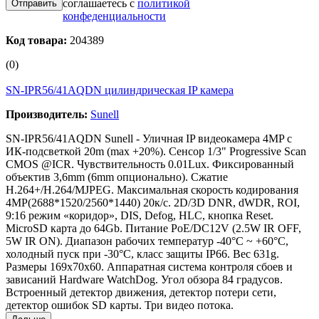
соглашаетесь с
политикой
конфеденциальности
Код товара:
204389
(0)
SN-IPR56/41AQDN цилиндрическая IP камера
Производитель:
Sunell
SN-IPR56/41AQDN Sunell - Уличная IP видеокамера 4MP с
ИК-подсветкой 20m (max +20%). Сенсор 1/3" Progressive Scan
CMOS @ICR. Чувствительность 0.01Lux. Фиксированный
объектив 3,6mm (6mm опционально). Сжатие
H.264+/H.264/MJPEG. Максимальная скорость кодирования
4MP(2688*1520/2560*1440) 20к/с. 2D/3D DNR, dWDR, ROI,
9:16 режим «коридор», DIS, Defog, HLC, кнопка Reset.
MicroSD карта до 64Gb. Питание PoE/DC12V (2.5W IR OFF,
5W IR ON). Диапазон рабочих температур -40°C ~ +60°C,
холодный пуск при -30°C, класс защиты IP66. Вес 631g.
Размеры 169х70х60. Аппаратная система контроля сбоев и
зависаний Hardware WatchDog. Угол обзора 84 градусов.
Встроенный детектор движения, детектор потери сети,
детектор ошибок SD карты. Три видео потока.