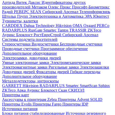
Артида
Витек
Даксис
Идентификаторы других
производителей
Метаком
Олевс
Прокс
Прософт-Биометрикс
Радий
РЕВЕРС
SEAN
Сибирский Арсенал
Телеинформсвязь
Штольц Групп
Электротехника и Автоматика
ЭРА
Юнитест
Турникеты, калитки
CARDDEX
Dahua Technology
Hikvision
ОМА
Oxgard
PERCo
RADARPLUS
RusGate
Smartec
Tantos
TRASSIR
ZKTeco
Аурикс
Блокпост
РостЕвроСтрой
Сибирский Арсенал
Системы подсчета посетителей
Стереосчетчики
Видеосчетчики
Беспроводные счетчики
Проводные счетчики
Программное обеспечение
Дополнительное оборудование
Электрозамки, доводчики дверей
Умные электронные замки
Электромеханические замки
Электромагнитные замки
Ригельные замки
Электрозащелки
Доводчики дверей
Фиксаторы дверей
Гибкие переходы
Дополнительное оборудование
Металлодетекторы, интроскопы
GARRETT
Hikvision
RADARPLUS
Smartec
SmartScan
Sphinx
ZKTeco
Арка
Аурикс
Блокпост
Скан
СКИЗЭЛ
Принтеры карт
Аксессуары к принтерам Zebra
Принтеры Advent SOLID
Принтеры Evolis
Принтеры Fargo
Принтеры IDP
Источники питания
Блоки питания стабилизированные
Источники резервного