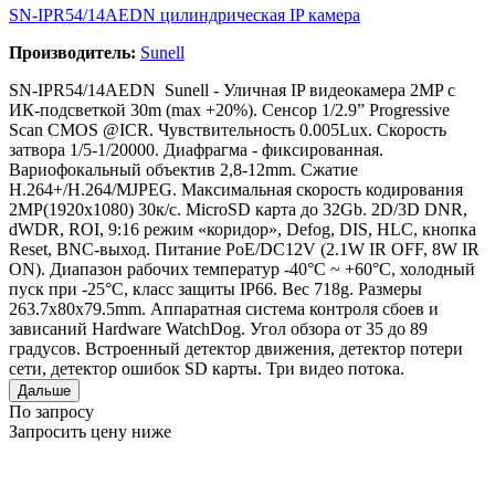
SN-IPR54/14AEDN цилиндрическая IP камера
Производитель:
Sunell
SN-IPR54/14AEDN Sunell - Уличная IP видеокамера 2MP с
ИК-подсветкой 30m (max +20%). Сенсор 1/2.9” Progressive
Scan CMOS @ICR. Чувствительность 0.005Lux. Скорость
затвора 1/5-1/20000. Диафрагма - фиксированная.
Вариофокальный объектив 2,8-12mm. Сжатие
H.264+/H.264/MJPEG. Максимальная скорость кодирования
2MP(1920x1080) 30к/с. MicroSD карта до 32Gb. 2D/3D DNR,
dWDR, ROI, 9:16 режим «коридор», Defog, DIS, HLC, кнопка
Reset, BNC-выход. Питание PoE/DC12V (2.1W IR OFF, 8W IR
ON). Диапазон рабочих температур -40°C ~ +60°C, холодный
пуск при -25°C, класс защиты IP66. Вес 718g. Размеры
263.7x80x79.5mm. Аппаратная система контроля сбоев и
зависаний Hardware WatchDog. Угол обзора от 35 до 89
градусов. Встроенный детектор движения, детектор потери
сети, детектор ошибок SD карты. Три видео потока.
Дальше
По запросу
Запросить цену ниже