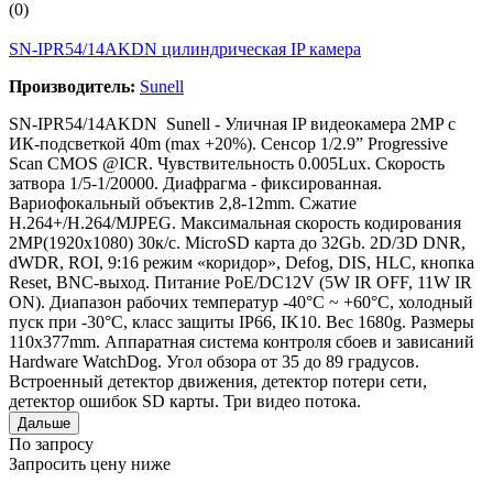
(0)
SN-IPR54/14AKDN цилиндрическая IP камера
Производитель:
Sunell
SN-IPR54/14AKDN Sunell - Уличная IP видеокамера 2MP с
ИК-подсветкой 40m (max +20%). Сенсор 1/2.9” Progressive
Scan CMOS @ICR. Чувствительность 0.005Lux. Скорость
затвора 1/5-1/20000. Диафрагма - фиксированная.
Вариофокальный объектив 2,8-12mm. Сжатие
H.264+/H.264/MJPEG. Максимальная скорость кодирования
2MP(1920x1080) 30к/с. MicroSD карта до 32Gb. 2D/3D DNR,
dWDR, ROI, 9:16 режим «коридор», Defog, DIS, HLC, кнопка
Reset, BNC-выход. Питание PoE/DC12V (5W IR OFF, 11W IR
ON). Диапазон рабочих температур -40°C ~ +60°C, холодный
пуск при -30°C, класс защиты IP66, IK10. Вес 1680g. Размеры
110x377mm. Аппаратная система контроля сбоев и зависаний
Hardware WatchDog. Угол обзора от 35 до 89 градусов.
Встроенный детектор движения, детектор потери сети,
детектор ошибок SD карты. Три видео потока.
Дальше
По запросу
Запросить цену ниже