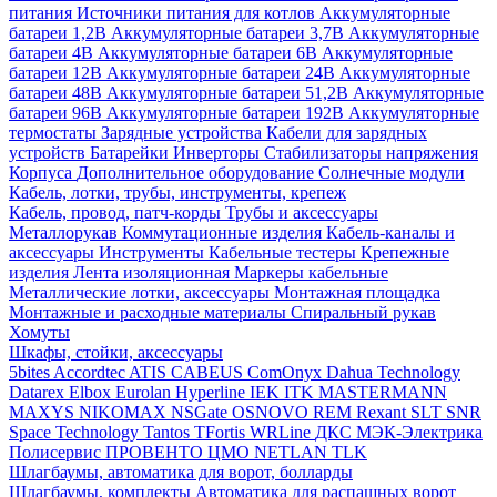
питания
Источники питания для котлов
Аккумуляторные
батареи 1,2В
Аккумуляторные батареи 3,7В
Аккумуляторные
батареи 4В
Аккумуляторные батареи 6В
Аккумуляторные
батареи 12В
Аккумуляторные батареи 24В
Аккумуляторные
батареи 48В
Аккумуляторные батареи 51,2В
Аккумуляторные
батареи 96В
Аккумуляторные батареи 192В
Аккумуляторные
термостаты
Зарядные устройства
Кабели для зарядных
устройств
Батарейки
Инверторы
Стабилизаторы напряжения
Корпуса
Дополнительное оборудование
Солнечные модули
Кабель, лотки, трубы, инструменты, крепеж
Кабель, провод, патч-корды
Трубы и аксессуары
Металлорукав
Коммутационные изделия
Кабель-каналы и
аксессуары
Инструменты
Кабельные тестеры
Крепежные
изделия
Лента изоляционная
Маркеры кабельные
Металлические лотки, аксессуары
Монтажная площадка
Монтажные и расходные материалы
Спиральный рукав
Хомуты
Шкафы, стойки, аксессуары
5bites
Accordtec
ATIS
CABEUS
ComOnyx
Dahua Technology
Datarex
Elbox
Eurolan
Hyperline
IEK
ITK
MASTERMANN
MAXYS
NIKOMAX
NSGate
OSNOVO
REM
Rexant
SLT
SNR
Space Technology
Tantos
TFortis
WRLine
ДКС
МЭК-Электрика
Полисервис
ПРОВЕНТО
ЦМО
NETLAN
TLK
Шлагбаумы, автоматика для ворот, болларды
Шлагбаумы, комплекты
Автоматика для распашных ворот