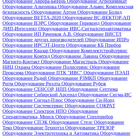
Оборудование Аврора-БиНиБ
Оборудование Агрохимикат
Оборудование Альтоника
Оборудование Альянс Комплексная
безопасность
Оборудование Артон
Оборудование Болид
Оборудование ВЕТТА-2020
Оборудование ВС-ВЕКТОР-АП
Оборудование ВЭРС
Оборудование Гириконд
Оборудование
ДИП-Интеллект
Оборудование ИВС-Сигналспецавтоматика
Оборудование ИП Раченков А.В.
Оборудование ВИСТЛ
Оборудование других производителей
Оборудование ИПРо
Оборудование ИРСЭТ-Центр
Оборудование КБ Прибор
Оборудование Квазар
Оборудование Комплектстройсервис
Оборудование Комтид
Оборудование Лавина
Оборудование
Магнито-Контакт
Оборудование Магистраль
Оборудование
НИЦ Охрана
Оборудование Полисервис
Оборудование
Проксима
Оборудование ПТК "ИВС"
Оборудование ПЭАП
Оборудование Радий
Оборудование РЗМКП
Оборудование
Ритм
Оборудование Риэлта
Оборудование Рубеж
Оборудование СЕНСОР, НПП
Оборудование Септима
Оборудование Сибирский Арсенал
Оборудование Сигма-ИС
Оборудование Сигнал-Плюс
Оборудование Си-Норд
Оборудование Системсервис
Оборудование СОКРАТ
Оборудование Спектрон НПО
Оборудование
Спецавтоматика, Минск
Оборудование Спецприбор
Оборудование СПЭК
Оборудование Стелс
Оборудование
Теко
Оборудование Технотэл
Оборудование ТРЕЗОР
Оборудование Электротехника и Автоматика
Оборудование