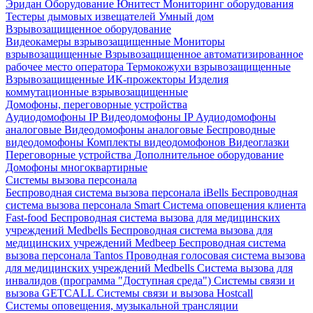
Эридан
Оборудование Юнитест
Мониторинг оборудования
Тестеры дымовых извещателей
Умный дом
Взрывозащищенное оборудование
Видеокамеры взрывозащищенные
Мониторы
взрывозащищенные
Взрывозащищенное автоматизированное
рабочее место оператора
Термокожухи взрывозащищенные
Взрывозащищенные ИК-прожекторы
Изделия
коммутационные взрывозащищенные
Домофоны, переговорные устройства
Аудиодомофоны IP
Видеодомофоны IP
Аудиодомофоны
аналоговые
Видеодомофоны аналоговые
Беспроводные
видеодомофоны
Комплекты видеодомофонов
Видеоглазки
Переговорные устройства
Дополнительное оборудование
Домофоны многоквартирные
Системы вызова персонала
Беспроводная система вызова персонала iBells
Беспроводная
система вызова персонала Smart
Система оповещения клиента
Fast-food
Беспроводная система вызова для медицинских
учреждений Medbells
Беспроводная система вызова для
медицинских учреждений Medbeep
Беспроводная система
вызова персонала Tantos
Проводная голосовая система вызова
для медицинских учреждений Medbells
Система вызова для
инвалидов (программа "Доступная среда")
Системы связи и
вызова GETCALL
Системы связи и вызова Hostcall
Системы оповещения, музыкальной трансляции