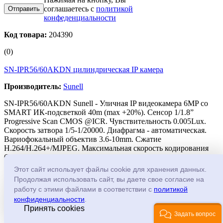
соглашаетесь с
политикой
конфеденциальности
Код товара:
204390
(0)
SN-IPR56/60AKDN цилиндрическая IP камера
Производитель:
Sunell
SN-IPR56/60AKDN Sunell - Уличная IP видеокамера 6MP со
SMART ИК-подсветкой 40m (max +20%). Сенсор 1/1.8”
Progressive Scan CMOS @ICR. Чувствительность 0.005Lux.
Скорость затвора 1/5-1/20000. Диафрагма - автоматическая.
Вариофокальный объектив 3.6-10mm. Сжатие
H.264/H.264+/MJPEG. Максимальная скорость кодирования
6MP(3072*2048) 20к/с. 2D/3D DNR, dWDR, HLC, ROI, DIS,
Defog, 9:16 режим «коридор», кнопка Reset. Аудио вход/
Этот сайт использует файлы cookie для хранения данных.
выход, тревожный вход/выход 1/1. MicroSD карта до 64Gb.
Продолжая использовать сайт, вы даете свое согласие на
Питание PoE/DC12V (5W IR OFF, 8W IR ON). Диапазон
работу с этими файлами в соответствии с
политикой
рабочих температур -40°C ~ +60°C, холодный пуск при -30°C,
конфиденциальности
.
класс защиты IP66. Вес 1680g. Размеры 110×377mm.
Принять cookies
Аппаратная система контроля сбоев и зависаний Hardware
Задать вопрос
WatchDog. Угол обзора от 35 до 87 градусов. Встроенный