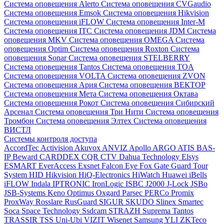
Система оповещения Alerto
Система оповещения CVGaudio
Система оповещения Emsok
Система оповещения Hikvision
Система оповещения iFLOW
Система оповещения Inter-M
Система оповещения ITC
Система оповещения JDM
Система
оповещения MKV
Система оповещения OMEGA
Система
оповещения Optim
Система оповещения Roxton
Система
оповещения Sonar
Система оповещения STELBERRY
Система оповещения Tantos
Система оповещения TOA
Система оповещения VOLTA
Система оповещения ZVON
Система оповещения Ария
Система оповещения ВЕКТОР
Система оповещения Мета
Система оповещения Октава
Система оповещения Рокот
Система оповещения Сибирский
Арсенал
Система оповещения Три Нити
Система оповещения
Тромбон
Система оповещения Элтех
Система оповещения
ВИСТЛ
Системы контроля доступа
AccordTec
Activision
Akuvox
ANVIZ
Apollo
ARGO
ATIS
BAS-
IP
Beward
CARDDEX
CQR
CTV
Dahua Technology
Elsys
ESMART
EverAccess
Exsnet
Falcon Eye
Fox
Gate
Guard Tour
System
HID
Hikvision
HiQ-Electronics
HiWatch
Huawei
iBells
iFLOW
Indala
IPTRONIC
IronLogic
ISBC
J2000
J-Lock
JSBo
JSB-Systems
Keno
Optimus
Oxgard
Parsec
PERCo
Promix
ProxWay
Rosslare
RusGuard
SIGUR
SKUDO
Slinex
Smartec
Soca
Space Technology
Ssdcam
STRAZH
Suprema
Tantos
TRASSIR
TSS
Uni-Ubi
VIZIT
Wisenet Samsung
YLI
ZKTeco