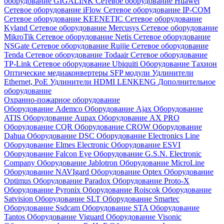
оборудование GIGALINK
Сетевое оборудование Huawei
Сетевое оборудование iFlow
Сетевое оборудование IP-COM
Сетевое оборудование KEENETIC
Сетевое оборудование
Kyland
Сетевое оборудование Mercusys
Сетевое оборудование
MikroTik
Сетевое оборудование Netis
Сетевое оборудование
NSGate
Сетевое оборудование Ruijie
Сетевое оборудование
Tenda
Сетевое оборудование Todaair
Сетевое оборудование
TP-Link
Сетевое оборудование Ubiquiti
Оборудование Тахион
Оптические медиаконвертеры
SFP модули
Удлинители
Ethernet, PoE
Удлинители HDMI LENKENG
Дополнительное
оборудование
Охранно-пожарное оборудование
Оборудование Ademco
Оборудование Ajax
Оборудование
ATIS
Оборудование Aupax
Оборудование AX PRO
Оборудование CQR
Оборудование CROW
Оборудование
Dahua
Оборудование DSC
Оборудование Electronics Line
Оборудование Elmes Electronic
Оборудование ESVI
Оборудование Falcon Eye
Оборудование G.S.N. Electronic
Company
Оборудование Jablotron
Оборудование MicroLine
Оборудование NAVIgard
Оборудование Optex
Оборудование
Optimus
Оборудование Paradox
Оборудование Proto-X
Оборудование Pyronix
Оборудование Roiscok
Оборудование
Satvision
Оборудование SLT
Оборудование Smartec
Оборудование Ssdcam
Оборудование STA
Оборудование
Tantos
Оборудование Viguard
Оборудование Visonic