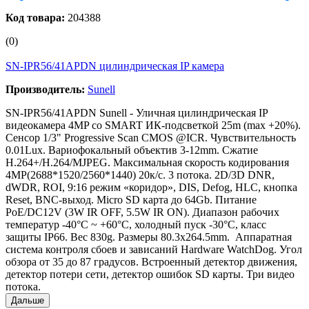
Код товара:
204388
(0)
SN-IPR56/41APDN цилиндрическая IP камера
Производитель:
Sunell
SN-IPR56/41APDN Sunell - Уличная цилиндрическая IP
видеокамера 4MP со SMART ИК-подсветкой 25m (max +20%).
Сенсор 1/3" Progressive Scan CMOS @ICR. Чувствительность
0.01Lux. Вариофокальный объектив 3-12mm. Сжатие
H.264+/H.264/MJPEG. Максимальная скорость кодирования
4MP(2688*1520/2560*1440) 20к/с. 3 потока. 2D/3D DNR,
dWDR, ROI, 9:16 режим «коридор», DIS, Defog, HLC, кнопка
Reset, BNC-выход. Micro SD карта до 64Gb. Питание
PoE/DC12V (3W IR OFF, 5.5W IR ON). Диапазон рабочих
температур -40°C ~ +60°C, холодный пуск -30°C, класс
защиты IP66. Вес 830g. Размеры 80.3х264.5mm. Аппаратная
система контроля сбоев и зависаний Hardware WatchDog. Угол
обзора от 35 до 87 градусов. Встроенный детектор движения,
детектор потери сети, детектор ошибок SD карты. Три видео
потока.
Дальше