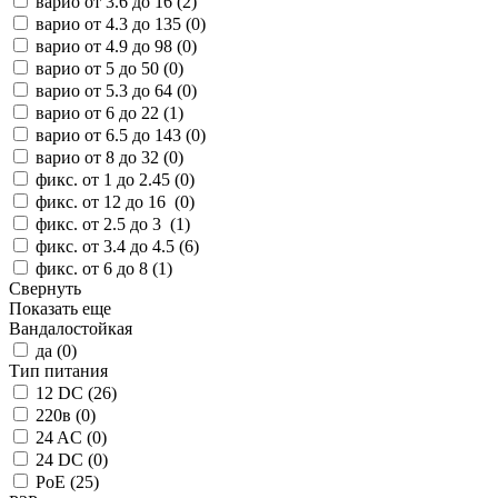
варио от 3.6 до 16 (
2
)
варио от 4.3 до 135 (
0
)
варио от 4.9 до 98 (
0
)
варио от 5 до 50 (
0
)
варио от 5.3 до 64 (
0
)
варио от 6 до 22 (
1
)
варио от 6.5 до 143 (
0
)
варио от 8 до 32 (
0
)
фикс. от 1 до 2.45 (
0
)
фикс. от 12 до 16 (
0
)
фикс. от 2.5 до 3 (
1
)
фикс. от 3.4 до 4.5 (
6
)
фикс. от 6 до 8 (
1
)
Свернуть
Показать еще
Вандалостойкая
да (
0
)
Тип питания
12 DC (
26
)
220в (
0
)
24 AC (
0
)
24 DC (
0
)
PoE (
25
)