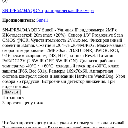
(0)
SN-IPR54/04AQDN цилиндрическая IP камера
Производитель:
Sunell
SN-IPR54/04AQDN Sunell - Уличная IP видеокамера 2MP с
ИК-подсветкой 20m (max +20%). Сенсор 1/3" Progressive Scan
CMOS @ICR. Чувствительность 2V/lux-sec. Фиксированный
объектив 3,6mm. Сжатие H.264+/H.264/MJPEG. Максимальная
скорость кодирования 2MP 30к/с. 2D/3D DNR, dWDR, ROI,
9:16 режим «коридор», DIS, HLC, кнопка Reset. Питание
PoE/DC12V (2.5W IR OFF, 5W IR ON). Диапазон рабочих
температур -40°C ~ +60°C, холодный пуск при -30°C, класс
защиты IP66. Вес 631g. Размеры 169х70х60. Аппаратная
система контроля сбоев и зависаний Hardware WatchDog. Угол
обзора 75 градусов. Встроенный детектор движения. Три
видео потока.
Дальше
По запросу
Запросить цену ниже
Чтобы запросить цену ниже, укажите номер телефона и e-mail.
Все остальные данные Вы сможете сообщить менеджеру.